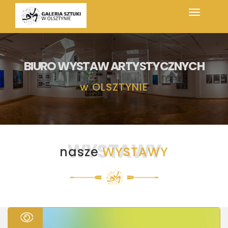
BIURO WYSTAW ARTYSTYCZNYCH
w
OLSZTYNIE
WYSTAWY
nasze
WYSTAWY