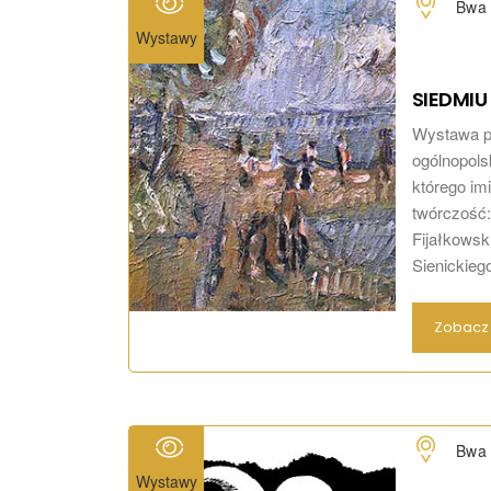
Bwa 
Wystawy
SIEDMIU
Wystawa pr
ogólnopols
którego im
twórczość
Fijałkowsk
Sienickieg
Zobacz 
Bwa 
Wystawy