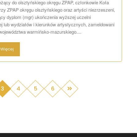
leżący do olsztyńskiego okręgu ZPAP, członkowie Koła
zy ZPAP okręgu olsztyńskiego oraz artyści niezrzeszeni,
ący dyplom (mgr) ukończenia wyższej uczelni
ej lub wydziałów i kierunków artystycznych, zameldowani
 województwa warmińsko-mazurskiego....
Więcej
3
4
5
6