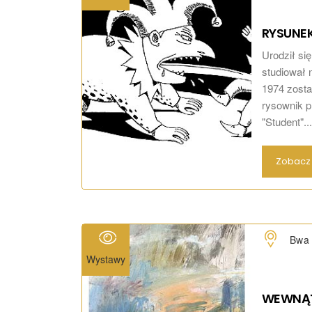
RYSUNE
Urodził si
studiował 
1974 zosta
rysownik p
"Student"...
Zobacz 
Bwa 
Wystawy
WEWNĄ