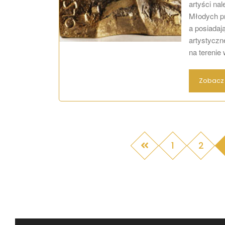
artyści na
Młodych pr
a posiadaj
artystyczn
na terenie
Zobacz 
1
2