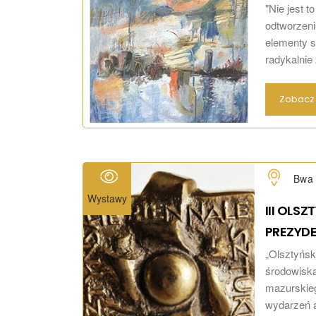
"Nie jest 
odtworzeni
elementy s
radykalnie
Zobacz 
Bwa 
Wystawy
III OLSZ
PREZYD
„Olsztyńsk
środowiska
mazurskieg
wydarzeń a