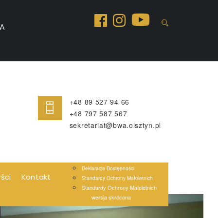
A
+48 89 527 94 66
+48 797 587 567
sekretariat@bwa.olsztyn.pl
Deklaracja Dostępności
yści
Kontakt
Standardy Ochrony Małoletnich
Standardy Ochrony Małoletnich
wersja skrócona