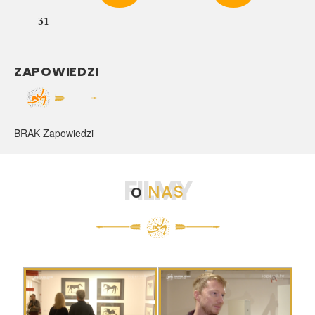
31
ZAPOWIEDZI
BRAK Zapowiedzi
FILMY
o
NAS