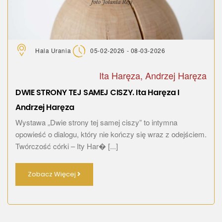
Hala Urania
05-02-2026 - 08-03-2026
Ita Haręza, Andrzej Haręza
DWIE STRONY TEJ SAMEJ CISZY. Ita Haręza I
Andrzej Haręza
Wystawa „Dwie strony tej samej ciszy” to intymna
opowieść o dialogu, który nie kończy się wraz z odejściem.
Twórczość córki – Ity Har� [...]
Zobacz Więcej