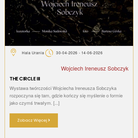
Hala Urania
30-04-2026 - 14-06-2026
Wojciech Ireneusz Sobczyk
THE CIRCLE III
Wystawa twórczości Wojciecha Ireneusza Sobczyka
rozpoczyna się tam, gdzie kończy się myślenie o formie
jako czymś trwałym. [...]
Zobacz Więcej