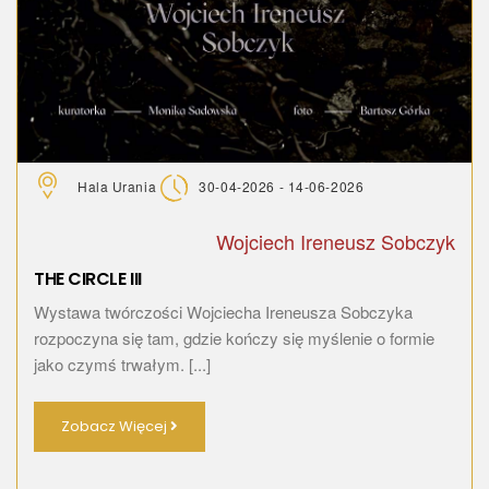
Hala Urania
30-04-2026 - 14-06-2026
Wojciech Ireneusz Sobczyk
THE CIRCLE III
Wystawa twórczości Wojciecha Ireneusza Sobczyka
rozpoczyna się tam, gdzie kończy się myślenie o formie
jako czymś trwałym. [...]
Zobacz Więcej