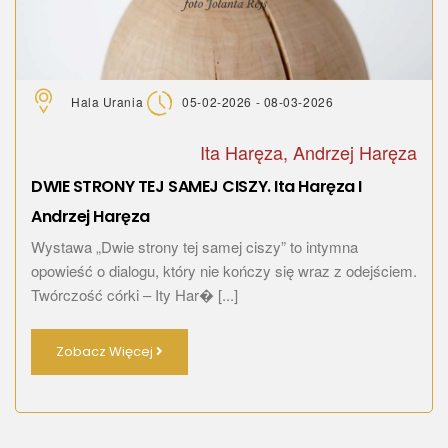
Hala Urania
05-02-2026 - 08-03-2026
Ita Haręza, Andrzej Haręza
DWIE STRONY TEJ SAMEJ CISZY. Ita Haręza I
Andrzej Haręza
Wystawa „Dwie strony tej samej ciszy” to intymna
opowieść o dialogu, który nie kończy się wraz z odejściem.
Twórczość córki – Ity Har� [...]
Zobacz Więcej