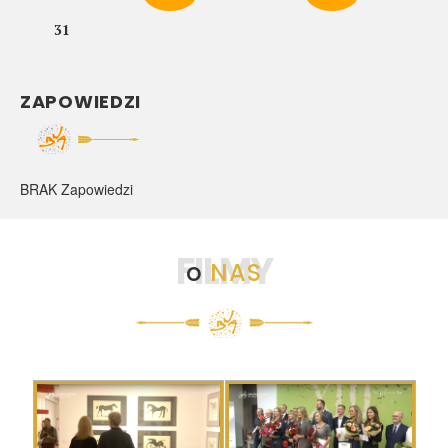
31
ZAPOWIEDZI
BRAK Zapowiedzi
FILMY
o
NAS