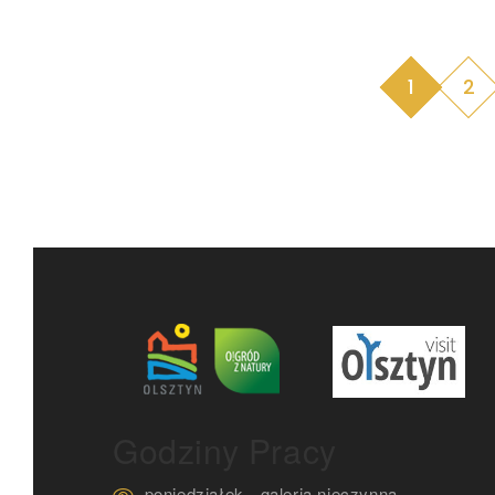
1
2
Godziny Pracy
poniedziałek - galeria nieczynna