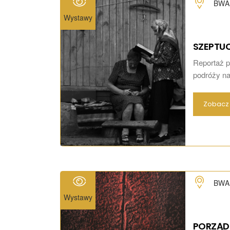
BWA 
Wystawy
SZEPTU
Reportaż po
podróży na
Zobacz 
BWA 
Wystawy
PORZĄD