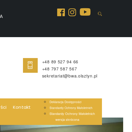
A
+48 89 527 94 66
+48 797 587 567
sekretariat@bwa.olsztyn.pl
Deklaracja Dostępności
yści
Kontakt
Standardy Ochrony Małoletnich
Standardy Ochrony Małoletnich
wersja skrócona