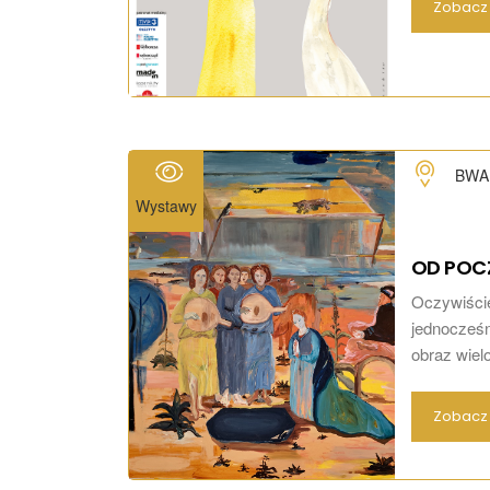
Zobacz 
BWA 
Wystawy
OD POC
Oczywiści
jednocześni
obraz wiel
Zobacz 