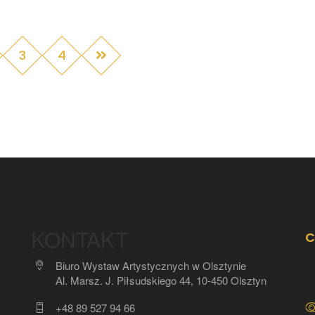
3
4
KONTAKT
C
Biuro Wystaw Artystycznych w Olsztynie
Al. Marsz. J. Piłsudskiego 44, 10-450 Olsztyn
+48 89 527 94 66