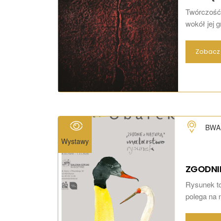
Twórczość 
wokół jej g
Zobacz 
BWA 
Wystawy
ZGODNI
Rysunek to
polega na 