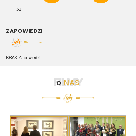
31
ZAPOWIEDZI
BRAK Zapowiedzi
FILMY
o
NAS