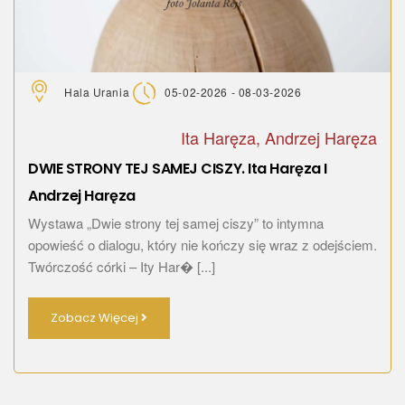
Hala Urania
05-02-2026 - 08-03-2026
Ita Haręza, Andrzej Haręza
DWIE STRONY TEJ SAMEJ CISZY. Ita Haręza I
Andrzej Haręza
Wystawa „Dwie strony tej samej ciszy” to intymna
opowieść o dialogu, który nie kończy się wraz z odejściem.
Twórczość córki – Ity Har� [...]
Zobacz Więcej