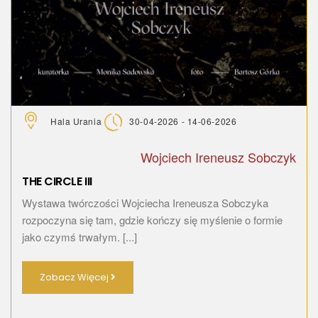
Hala Urania
30-04-2026 - 14-06-2026
Wojciech Ireneusz Sobczyk
THE CIRCLE III
Wystawa twórczości Wojciecha Ireneusza Sobczyka
rozpoczyna się tam, gdzie kończy się myślenie o formie
jako czymś trwałym. [...]
Zobacz Więcej