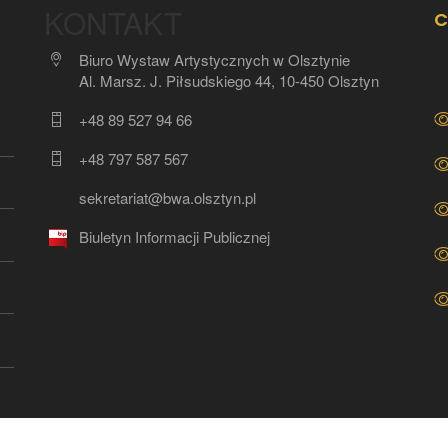
KONTAKT
C
Biuro Wystaw Artystycznych w Olsztynie
Al. Marsz. J. Piłsudskiego 44, 10-450 Olsztyn
+48 89 527 94 66
+48 797 587 567
sekretariat@bwa.olsztyn.pl
Biuletyn Informacji Publicznej