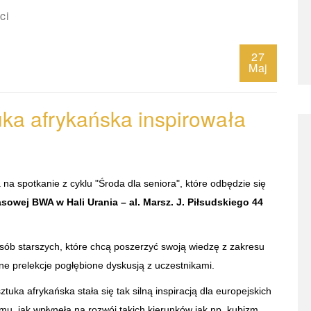
ci
27
Maj
a afrykańska inspirowała
na spotkanie z cyklu "Środa dla seniora", które odbędzie się
sowej BWA w Hali Urania – al. Marsz. J. Piłsudskiego 44
sób starszych, które chcą poszerzyć swoją wiedzę z zakresu
ne prelekcje pogłębione dyskusją z uczestnikami.
uka afrykańska stała się tak silną inspiracją dla europejskich
temu, jak wpłynęła na rozwój takich kierunków jak np. kubizm.