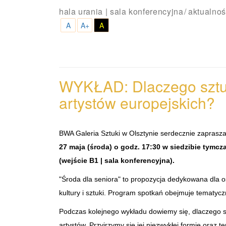
hala urania | sala konferencyjna
aktualnoś
A
A+
A
WYKŁAD: Dlaczego sztuk
artystów
europejskich?
BWA Galeria Sztuki w Olsztynie serdecznie zaprasza 
27 maja (środa) o godz. 17:30 w siedzibie tymcza
(wejście B1 | sala konferencyjna).
"Środa dla seniora" to propozycja dedykowana dla o
kultury i sztuki. Program spotkań obejmuje tematycz
Podczas kolejnego wykładu dowiemy się, dlaczego szt
artystów. Przyjrzymy się jej niezwykłej formie oraz 