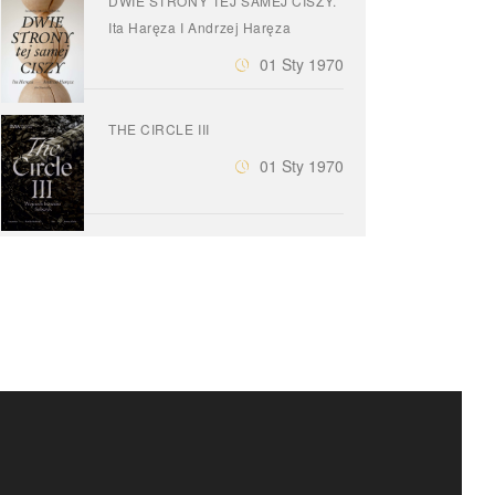
DWIE STRONY TEJ SAMEJ CISZY.
Ita Haręza I Andrzej Haręza
01 Sty 1970
THE CIRCLE III
01 Sty 1970