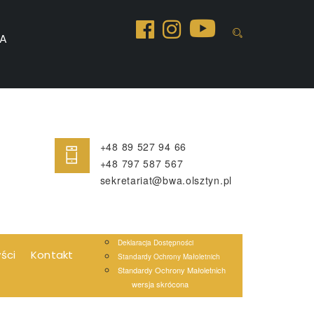
A
+48 89 527 94 66
+48 797 587 567
sekretariat@bwa.olsztyn.pl
Deklaracja Dostępności
yści
Kontakt
Standardy Ochrony Małoletnich
Standardy Ochrony Małoletnich
wersja skrócona