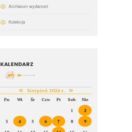
Archiwum wydarzeń
Kolekcja
KALENDARZ
Sierpień 2026 r.
Pn
Wt
Śr
Czw
Pt
Sob
Nie
1
2
3
4
5
6
7
8
9