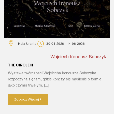
Hala Urania
30-04-2026 - 14-06-2026
Wojciech Ireneusz Sobczyk
THE CIRCLE III
Wystawa twórczości Wojciecha Ireneusza Sobczyka
rozpoczyna się tam, gdzie kończy się myślenie o formie
jako czymś trwałym. [...]
Zobacz Więcej