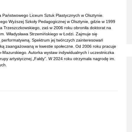
 Państwowego Liceum Sztuk Plastycznych w Olsztynie.
znego Wyższej Szkoły Pedagogicznej w Olsztynie, gdzie w 1999
wa Trzeszczkowskiego, zaś w 2006 roku obroniła doktorat na
im. Władysława Strzemińskiego w Łodzi. Zajmuje się
 performatywną. Spektrum jej twórczych zainteresowań
tuką zaangażowaną w kwestie społeczne. Od 2006 roku pracuje
o-Mazurskiego. Autorka wystaw indywidualnych i uczestniczka
grupy artystycznej „Fałdy”. W 2024 roku otrzymała nagrodę im.
ych.