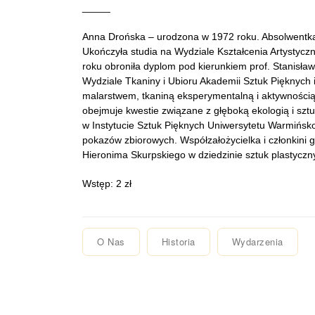
_____
Anna Drońska – urodzona w 1972 roku. Absolwentka
Ukończyła studia na Wydziale Kształcenia Artystyc
roku obroniła dyplom pod kierunkiem prof. Stanisła
Wydziale Tkaniny i Ubioru Akademii Sztuk Pięknych 
malarstwem, tkaniną eksperymentalną i aktywnością
obejmuje kwestie związane z głęboką ekologią i sz
w Instytucie Sztuk Pięknych Uniwersytetu Warmińsk
pokazów zbiorowych. Współzałożycielka i członkini 
Hieronima Skurpskiego w dziedzinie sztuk plastyczn
Wstęp: 2 zł
O Nas
Historia
Wydarzenia