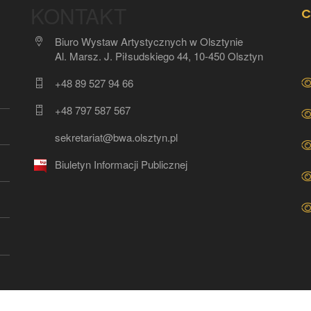
KONTAKT
C
Biuro Wystaw Artystycznych w Olsztynie
Al. Marsz. J. Piłsudskiego 44, 10-450 Olsztyn
+48 89 527 94 66
+48 797 587 567
sekretariat@bwa.olsztyn.pl
Biuletyn Informacji Publicznej