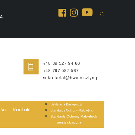
A
+48 89 527 94 66
+48 797 587 567
sekretariat@bwa.olsztyn.pl
Deklaracja Dostępności
yści
Kontakt
Standardy Ochrony Małoletnich
Standardy Ochrony Małoletnich
wersja skrócona