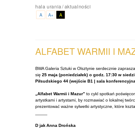
hala urania
aktualności
A
A+
A
ALFABET WARMII I MAZ
BWA Galeria Sztuki w Olsztynie serdecznie zaprasza 
się
25 maja (poniedziałek) o godz. 17:30 w siedzi
Piłsudskiego 44 (wejście B1 | sala konferencyjna
„Alfabet Warmii i Mazur”
to cykl spotkań poświęco
artystkami i artystami, by rozmawiać o lokalnej twórc
prezentować ważne sylwetki artystyczne, które kształt
_____
D jak Anna Drońska