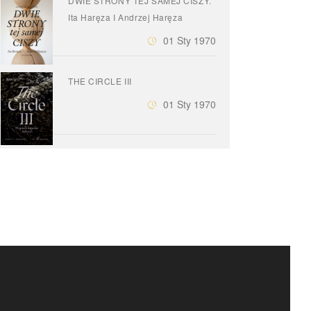
DWIE STRONY TEJ SAMEJ CISZY.
Ita Haręza I Andrzej Haręza
01 Sty 1970
THE CIRCLE III
01 Sty 1970