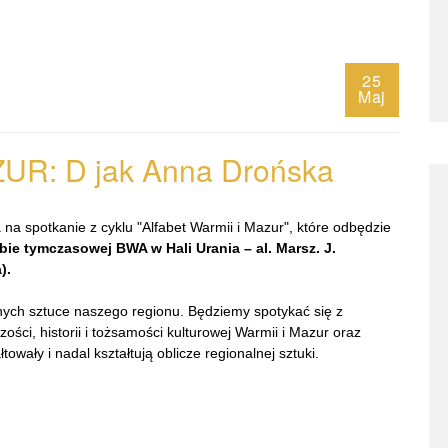
25
Maj
UR: D jak Anna
Drońska
na spotkanie z cyklu "Alfabet Warmii i Mazur", które odbędzie
bie tymczasowej BWA w Hali Urania – al. Marsz. J.
).
nych sztuce naszego regionu. Będziemy spotykać się z
zości, historii i tożsamości kulturowej Warmii i Mazur oraz
owały i nadal kształtują oblicze regionalnej sztuki.