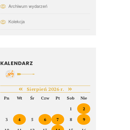
Archiwum wydarzeń
Kolekcja
KALENDARZ
Sierpień 2026 r.
Pn
Wt
Śr
Czw
Pt
Sob
Nie
1
2
3
4
5
6
7
8
9