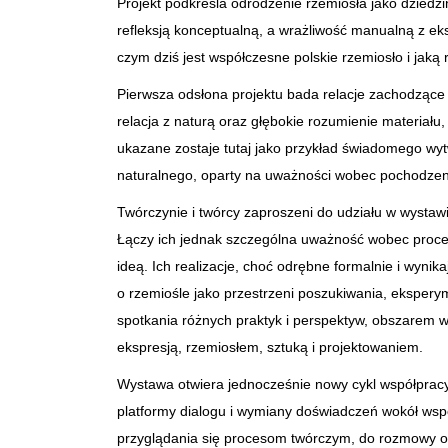
Projekt podkreśla odrodzenie rzemiosła jako dziedzi
refleksją konceptualną, a wrażliwość manualną z e
czym dziś jest współczesne polskie rzemiosło i jaką
Pierwsza odsłona projektu bada relacje zachodzące n
relacja z naturą oraz głębokie rozumienie materiału
ukazane zostaje tutaj jako przykład świadomego w
naturalnego, oparty na uważności wobec pochodzeni
Twórczynie i twórcy zaproszeni do udziału w wystawi
Łączy ich jednak szczególna uważność wobec procesu
ideą. Ich realizacje, choć odrębne formalnie i wyn
o rzemiośle jako przestrzeni poszukiwania, eksperym
spotkania różnych praktyk i perspektyw, obszarem 
ekspresją, rzemiosłem, sztuką i projektowaniem.
Wystawa otwiera jednocześnie nowy cykl współprac
platformy dialogu i wymiany doświadczeń wokół wsp
przyglądania się procesom twórczym, do rozmowy o 