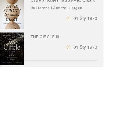
DWIE STRONY TEJ SAMEJ CISZY.
Ita Haręza I Andrzej Haręza
01 Sty 1970
THE CIRCLE III
01 Sty 1970