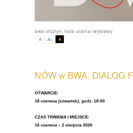
bwa olsztyn, hala urania
wystawy
A
A+
A
NÓW w BWA. DIALOG
F
OTWARCIE:
18 czerwca (czwartek), godz. 18:00
CZAS TRWANIA I MIEJSCE:
16 czerwca – 2 sierpnia 2026