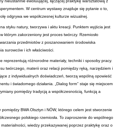
ny nieustannie ewoluującej, łączącej praktykę warsztatową z
ksperymentem. W centrum wystawy znajduje się pytanie o to,
 rolę odgrywa we współczesnej kulturze wizualnej.
a styku natury, tworzywa i aktu kreacji. Punktem wyjścia jest
, w którym zakorzeniony jest proces twórczy. Rzemiosło
ytwarzania przedmiotów z poszanowaniem środowiska
a surowców i ich właściwości.
e reprezentują różnorodne materiały, techniki i sposoby pracy.
 twórczego, materii oraz relacji pomiędzy ręką, narzędziem i
ikające z indywidualnych doświadczeń, tworzą wspólną opowieść
entu i świadomego działania. „Dialog form” staje się miejscem
wymiany pomiędzy tradycją a współczesnością, funkcją a
y pomiędzy BWA Olsztyn i NÓW, którego celem jest stworzenie
ółczesnego polskiego rzemiosła. To zaproszenie do wspólnego
materialności, wiedzy przekazywanej poprzez praktykę oraz o