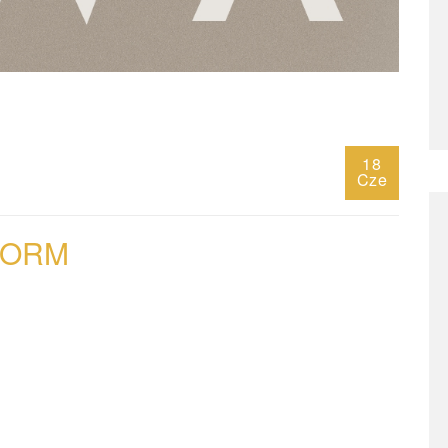
18
Cze
ORM