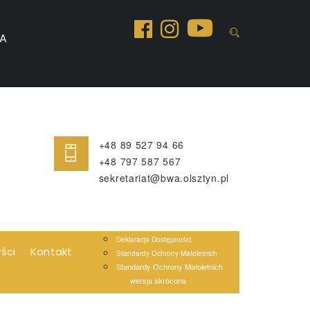
A
+48 89 527 94 66
+48 797 587 567
sekretariat@bwa.olsztyn.pl
Deklaracja Dostępności
yści
Kontakt
Standardy Ochrony Małoletnich
Standardy Ochrony Małoletnich
wersja skrócona