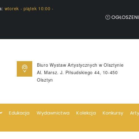
ia:
wtorek - piątek 10:00 -
OGŁOSZENI
Biuro Wystaw Artystycznych w Olsztynie
Al. Marsz. J. Piłsudskiego 44, 10-450
Olsztyn
Edukacja
Wydawnictwa
Kolekcja
Konkursy
Art