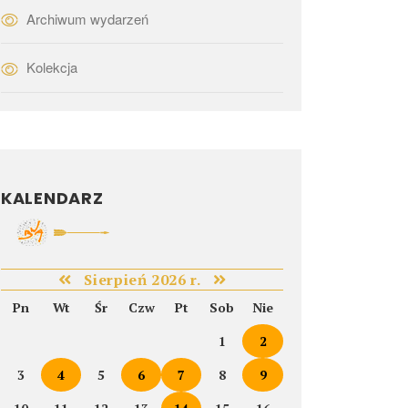
Archiwum wydarzeń
Kolekcja
KALENDARZ
Sierpień 2026 r.
Pn
Wt
Śr
Czw
Pt
Sob
Nie
1
2
3
4
5
6
7
8
9