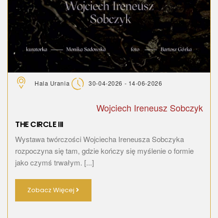
Hala Urania
30-04-2026 - 14-06-2026
Wojciech Ireneusz Sobczyk
THE CIRCLE III
Wystawa twórczości Wojciecha Ireneusza Sobczyka
rozpoczyna się tam, gdzie kończy się myślenie o formie
jako czymś trwałym. [...]
Zobacz Więcej