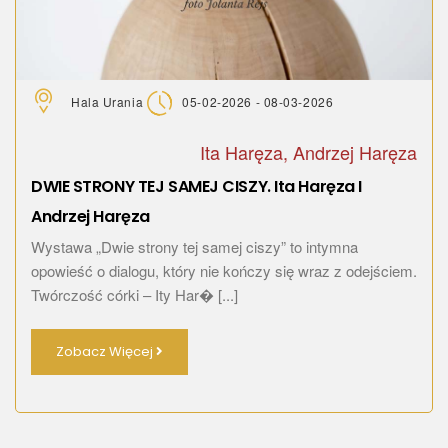
Hala Urania
05-02-2026 - 08-03-2026
Ita Haręza, Andrzej Haręza
DWIE STRONY TEJ SAMEJ CISZY. Ita Haręza I
Andrzej Haręza
Wystawa „Dwie strony tej samej ciszy” to intymna
opowieść o dialogu, który nie kończy się wraz z odejściem.
Twórczość córki – Ity Har� [...]
Zobacz Więcej