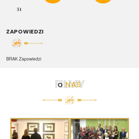
31
ZAPOWIEDZI
BRAK Zapowiedzi
FILMY
o
NAS