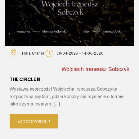
Hala Urania
30-04-2026 - 14-06-2026
Wojciech Ireneusz Sobczyk
THE CIRCLE III
Wystawa twórczości Wojciecha Ireneusza Sobczyka
rozpoczyna się tam, gdzie kończy się myślenie o formie
jako czymś trwałym. [...]
Zobacz Więcej