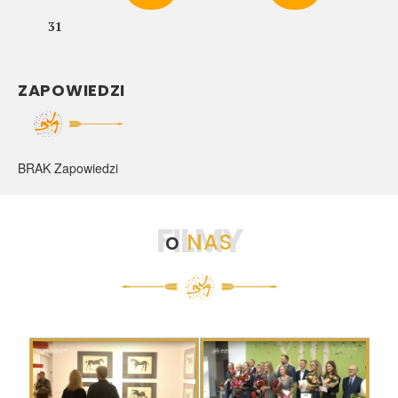
31
ZAPOWIEDZI
BRAK Zapowiedzi
FILMY
o
NAS