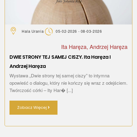
Hala Urania
05-02-2026 - 08-03-2026
Ita Haręza, Andrzej Haręza
DWIE STRONY TEJ SAMEJ CISZY. Ita Haręza I
Andrzej Haręza
Wystawa „Dwie strony tej samej ciszy” to intymna
opowieść o dialogu, który nie kończy się wraz z odejściem.
Twórczość córki – Ity Har� [...]
Zobacz Więcej