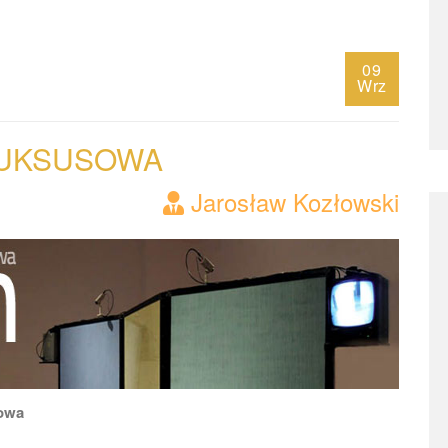
09
Wrz
UKSUSOWA
Jarosław Kozłowski
sowa