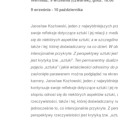
Wernisaż: 9 września (czwartek), godz. 18:00
9 września - 10 października
Jarosław Kozłowski, jeden z najwybitniejszych pr
swoje refleksje dotyczące sztuki i jej relacji z m
się do niektórych aspektów sztuki, a w szczególno
także i tej, której doświadczamy na co dzień. W 
intencjonalnie przykryte. Z perspektywy sztuki jes
jest krytyką tzw. „sztuki”. Ten permanentny dualiz
pojęciu „sztuka” i jakie właściwości odnosimy do 
zasłonięte parawanem można podglądać na ekrana
kamery. Jarosław Kozłowski, jeden z najwybitniej
kontynuuje swoje refleksje dotyczące sztuki i je
stopniu odnosi się do niektórych aspektów sztuki,
rzeczywistości, także i tej, której doświadczamy
jednocześnie to, co intencjonalnie przykryte. Z per
perspektywy rzeczywistości jest krytyką tzw. „szt