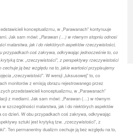
zedstawicieli konceptualizmu, w „Parawanach” kontynuuje
ediami. Jak sam mówi:
„Parawan (…) w równym stopniu odnosi
ści malarstwa, jak i do niektórych aspektów rzeczywistości,
obu przypadkach coś zakrywa, odkrywając jednocześnie to, co
t krytyką tzw. „rzeczywistości”, z perspektywy rzeczywistości
m cechuje ją bez względu na to, jakie wartości przypisujemy
pojęcia „rzeczywistość
”. W wersji „luksusowej” to, co
ch monitorów z emisją obrazu rejestrowanego przez
szych przedstawicieli konceptualizmu, w „Parawanach”
j relacji z mediami. Jak sam mówi: „Parawan (…) w równym
 a w szczególności malarstwa, jak i do niektórych aspektów
 na co dzień. W obu przypadkach coś zakrywa, odkrywając
spektywy sztuki jest krytyką tzw. „rzeczywistości”, z
uki”. Ten permanentny dualizm cechuje ją bez względu na to,