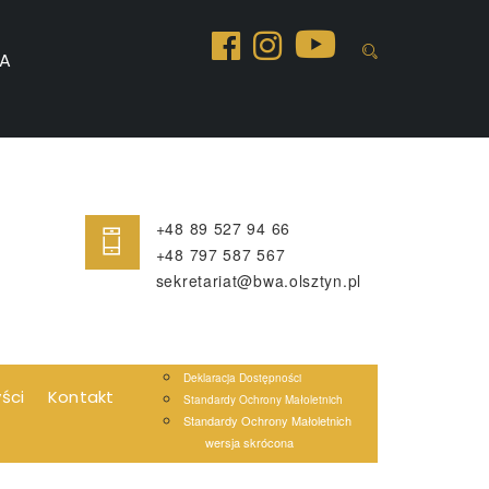
A
+48 89 527 94 66
+48 797 587 567
sekretariat@bwa.olsztyn.pl
Deklaracja Dostępności
yści
Kontakt
Standardy Ochrony Małoletnich
Standardy Ochrony Małoletnich
wersja skrócona