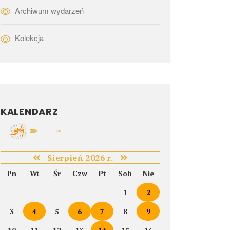
Archiwum wydarzeń
Kolekcja
KALENDARZ
Sierpień 2026 r.
Pn
Wt
Śr
Czw
Pt
Sob
Nie
1
2
3
4
5
6
7
8
9