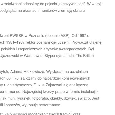
ie właściwości odnosimy do pojęcia „rzeczywistość”. W wersji
podglądać na ekranach monitorów z emisją obrazu
solwent PWSSP w Poznaniu (obecnie ASP). Od 1967 r.
ach 1981–1987 rektor poznańskiej uczelni. Prowadził Galerię
 polskich i zagranicznych artystów awangardowych. Był
Ujazdowski w Warszawie. Stypendysta m.in. The British
sytetu Adama Mickiewicza. Wykładał na uczelniach
h 60. i 70. zaliczany do najbardziej konsekwentnych
 ruch artystyczny Fluxus Zajmował się analityczną
performance. Najczęściej tworzy prace w formie instalacji z
k m.in. rysunek, fotografia, obiekty, dźwięk, światło. Jest
fii i obrazów, wykonuje performance.
atykę obecności modernistycznych tradycji oraz