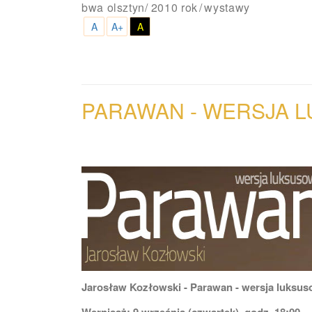
bwa olsztyn
/
2010 rok
wystawy
A
A+
A
PARAWAN - WERSJA
L
Jarosław Kozłowski - Parawan - wersja luksu