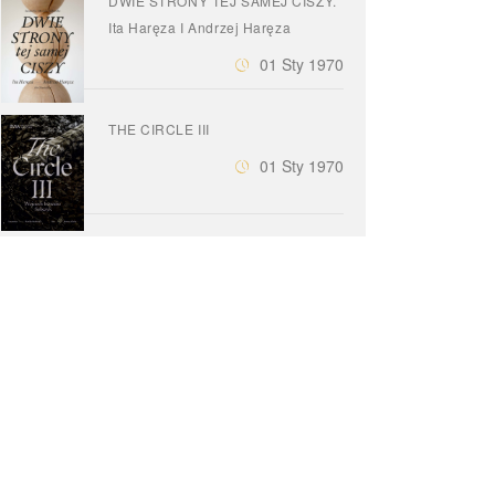
DWIE STRONY TEJ SAMEJ CISZY.
Ita Haręza I Andrzej Haręza
01 Sty 1970
THE CIRCLE III
01 Sty 1970