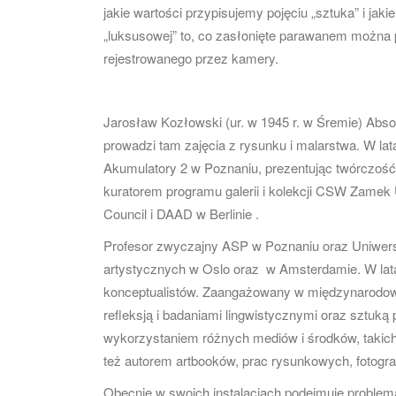
jakie wartości przypisujemy pojęciu „sztuka” i jak
„luksusowej” to, co zasłonięte parawanem można 
rejestrowanego przez kamery.
Jarosław Kozłowski (ur. w 1945 r. w Śremie) Ab
prowadzi tam zajęcia z rysunku i malarstwa. W lat
Akumulatory 2 w Poznaniu, prezentując twórczość
kuratorem programu galerii i kolekcji CSW Zamek 
Council i DAAD w Berlinie .
Profesor zwyczajny ASP w Poznaniu oraz Uniwer
artystycznych w Oslo oraz w Amsterdamie. W latac
konceptualistów. Zaangażowany w międzynarodowy
refleksją i badaniami lingwistycznymi oraz sztuką 
wykorzystaniem różnych mediów i środków, takich ja
też autorem artbooków, prac rysunkowych, fotogra
Obecnie w swoich instalacjach podejmuje problem