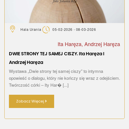
Hala Urania
05-02-2026 - 08-03-2026
Ita Haręza, Andrzej Haręza
DWIE STRONY TEJ SAMEJ CISZY. Ita Haręza I
Andrzej Haręza
Wystawa „Dwie strony tej samej ciszy” to intymna
opowieść o dialogu, który nie kończy się wraz z odejściem.
Twórczość córki – Ity Har� [...]
Zobacz Więcej