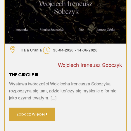
Hala Urania
30-04-2026 - 14-06-2026
Wojciech Ireneusz Sobczyk
THE CIRCLE III
Wystawa twórczości Wojciecha Ireneusza Sobczyka
rozpoczyna się tam, gdzie kończy się myślenie o formie
jako czymś trwałym. [...]
Zobacz Więcej