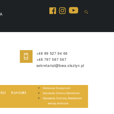
A
+48 89 527 94 66
+48 797 587 567
sekretariat@bwa.olsztyn.pl
Deklaracja Dostępności
yści
Kontakt
Standardy Ochrony Małoletnich
Standardy Ochrony Małoletnich
wersja skrócona