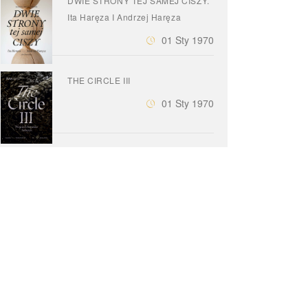
DWIE STRONY TEJ SAMEJ CISZY.
Ita Haręza I Andrzej Haręza
01 Sty 1970
THE CIRCLE III
01 Sty 1970