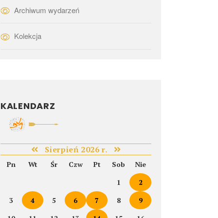
Archiwum wydarzeń
Kolekcja
KALENDARZ
Sierpień 2026 r.
Pn
Wt
Śr
Czw
Pt
Sob
Nie
1
2
3
4
5
6
7
8
9