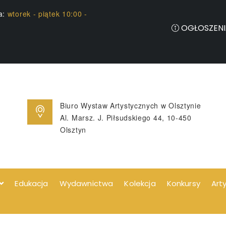
ia:
wtorek - piątek 10:00 -
OGŁOSZENI
Biuro Wystaw Artystycznych w Olsztynie
Al. Marsz. J. Piłsudskiego 44, 10-450
Olsztyn
Edukacja
Wydawnictwa
Kolekcja
Konkursy
Art