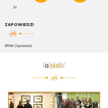
31
ZAPOWIEDZI
BRAK Zapowiedzi
FILMY
o
NAS