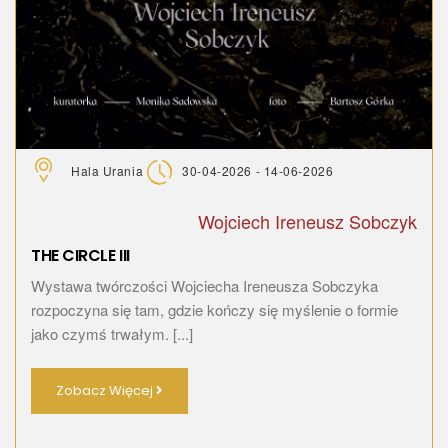
Hala Urania
30-04-2026 - 14-06-2026
Wojciech Ireneusz Sobczyk
THE CIRCLE III
Wystawa twórczości Wojciecha Ireneusza Sobczyka
rozpoczyna się tam, gdzie kończy się myślenie o formie
jako czymś trwałym. [...]
Zobacz Więcej