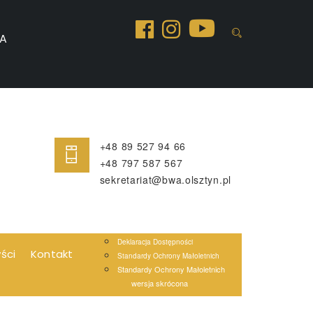
A
+48 89 527 94 66
+48 797 587 567
sekretariat@bwa.olsztyn.pl
Deklaracja Dostępności
yści
Kontakt
Standardy Ochrony Małoletnich
Standardy Ochrony Małoletnich
wersja skrócona