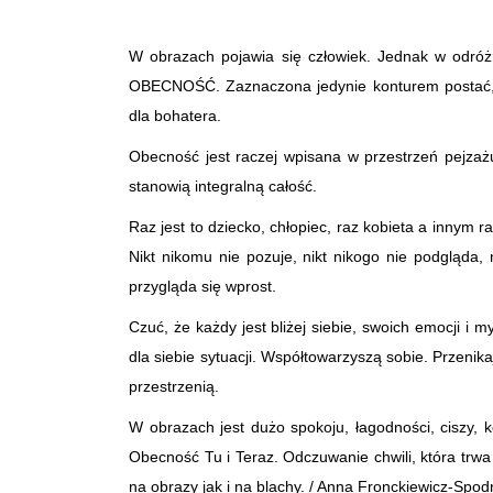
W obrazach pojawia się człowiek. Jednak w odróżn
OBECNOŚĆ. Zaznaczona jedynie konturem postać, ni
dla bohatera.
Obecność jest raczej wpisana w przestrzeń pejzażu
stanowią integralną całość.
Raz jest to dziecko, chłopiec, raz kobieta a innym
Nikt nikomu nie pozuje, nikt nikogo nie podgląda, 
przygląda się wprost.
Czuć, że każdy jest bliżej siebie, swoich emocji i my
dla siebie sytuacji. Współtowarzyszą sobie. Przenik
przestrzenią.
W obrazach jest dużo spokoju, łagodności, ciszy, 
Obecność Tu i Teraz. Odczuwanie chwili, która trw
na obrazy jak i na blachy. / Anna Fronckiewicz-Spod