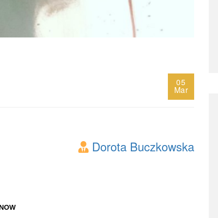
05
Mar
Dorota Buczkowska
S NOW