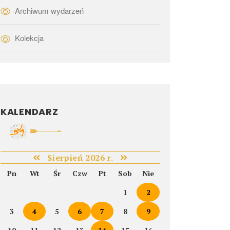
Archiwum wydarzeń
Kolekcja
KALENDARZ
Sierpień 2026 r.
Pn
Wt
Śr
Czw
Pt
Sob
Nie
1
2
3
4
5
6
7
8
9