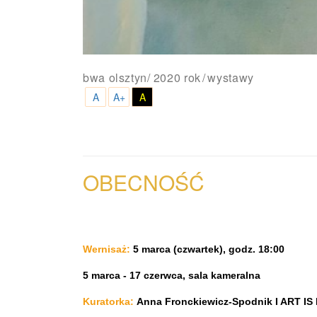
bwa olsztyn
/
2020 rok
wystawy
A
A+
A
OBECNOŚĆ
Wernisaż:
5 marca (czwartek), godz. 18:00
5 marca
- 17 czerwca,
sala kameralna
Kuratorka:
Anna Fronckiewicz-Spodnik I ART I