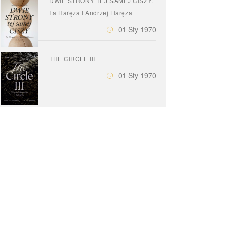
DWIE STRONY TEJ SAMEJ CISZY.
Ita Haręza I Andrzej Haręza
01 Sty 1970
THE CIRCLE III
01 Sty 1970