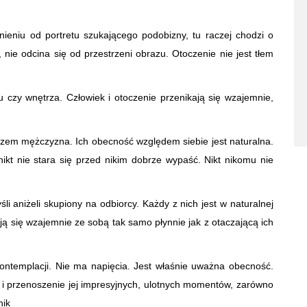
ieniu od portretu szukającego podobizny, tu raczej chodzi o
e odcina się od przestrzeni obrazu. Otoczenie nie jest tłem
 czy wnętrza. Człowiek i otoczenie przenikają się wzajemnie,
 razem mężczyzna. Ich obecność względem siebie jest naturalna.
nikt nie stara się przed nikim dobrze wypaść. Nikt nikomu nie
śli aniżeli skupiony na odbiorcy. Każdy z nich jest w naturalnej
ają się wzajemnie ze sobą tak samo płynnie jak z otaczającą ich
kontemplacji. Nie ma napięcia. Jest właśnie uważna obecność.
a i przenoszenie jej impresyjnych, ulotnych momentów, zarówno
nik