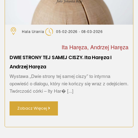
Hala Urania
05-02-2026 - 08-03-2026
Ita Haręza, Andrzej Haręza
DWIE STRONY TEJ SAMEJ CISZY. Ita Haręza I
Andrzej Haręza
Wystawa „Dwie strony tej samej ciszy” to intymna
opowieść o dialogu, który nie kończy się wraz z odejściem.
Twórczość córki – Ity Har� [...]
Zobacz Więcej