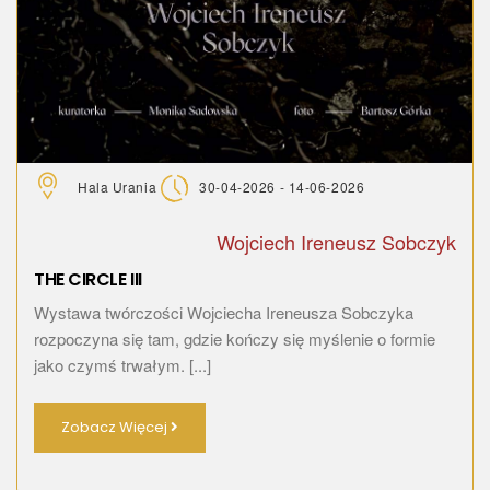
Hala Urania
30-04-2026 - 14-06-2026
Wojciech Ireneusz Sobczyk
THE CIRCLE III
Wystawa twórczości Wojciecha Ireneusza Sobczyka
rozpoczyna się tam, gdzie kończy się myślenie o formie
jako czymś trwałym. [...]
Zobacz Więcej