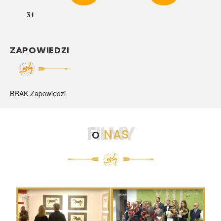
31
ZAPOWIEDZI
BRAK Zapowiedzi
FILMY
o
NAS