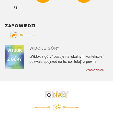
31
ZAPOWIEDZI
WIDOK Z GÓRY
„Widok z góry” bazuje na lokalnym kontekście i
pozwala spojrzeć na to, co „tutaj” z pewne...
Zobacz więcej
FILMY
o
NAS