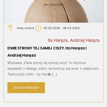
Hala Urania
05-02-2026 - 08-03-2026
Ita Haręza, Andrzej Haręza
DWIE STRONY TEJ SAMEJ CISZY. Ita Haręza I
Andrzej Haręza
Wystawa „Dwie strony tej samej ciszy” to intymna
opowieść o dialogu, który nie kończy się wraz z odejściem.
Twórczość córki – Ity Har� [...]
Zobacz Więcej