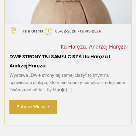
Hala Urania
05-02-2026 - 08-03-2026
Ita Haręza, Andrzej Haręza
DWIE STRONY TEJ SAMEJ CISZY. Ita Haręza I
Andrzej Haręza
Wystawa „Dwie strony tej samej ciszy” to intymna
opowieść o dialogu, który nie kończy się wraz z odejściem.
Twórczość córki – Ity Har� [...]
Zobacz Więcej