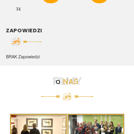
31
ZAPOWIEDZI
BRAK Zapowiedzi
FILMY
o
NAS