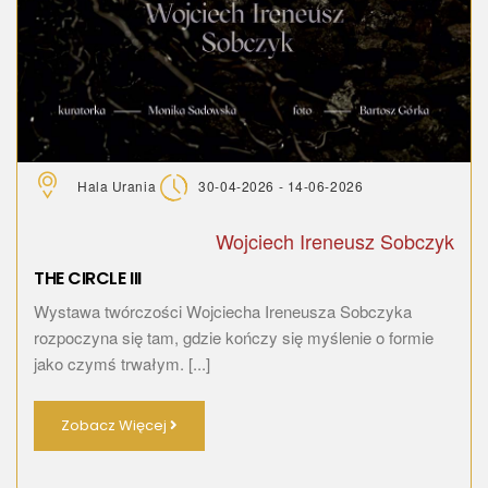
Hala Urania
30-04-2026 - 14-06-2026
Wojciech Ireneusz Sobczyk
THE CIRCLE III
Wystawa twórczości Wojciecha Ireneusza Sobczyka
rozpoczyna się tam, gdzie kończy się myślenie o formie
jako czymś trwałym. [...]
Zobacz Więcej