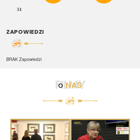
31
ZAPOWIEDZI
BRAK Zapowiedzi
FILMY
o
NAS