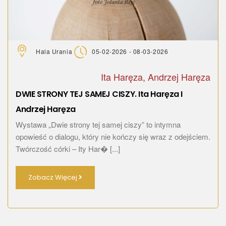
Hala Urania
05-02-2026 - 08-03-2026
Ita Haręza, Andrzej Haręza
DWIE STRONY TEJ SAMEJ CISZY. Ita Haręza I
Andrzej Haręza
Wystawa „Dwie strony tej samej ciszy” to intymna
opowieść o dialogu, który nie kończy się wraz z odejściem.
Twórczość córki – Ity Har� [...]
Zobacz Więcej