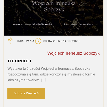
Hala Urania
30-04-2026 - 14-06-2026
Wojciech Ireneusz Sobczyk
THE CIRCLE III
Wystawa twórczości Wojciecha Ireneusza Sobczyka
rozpoczyna się tam, gdzie kończy się myślenie o formie
jako czymś trwałym. [...]
Zobacz Więcej