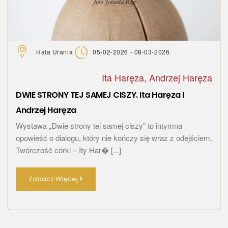
Hala Urania
05-02-2026 - 08-03-2026
Ita Haręza, Andrzej Haręza
DWIE STRONY TEJ SAMEJ CISZY. Ita Haręza I
Andrzej Haręza
Wystawa „Dwie strony tej samej ciszy” to intymna
opowieść o dialogu, który nie kończy się wraz z odejściem.
Twórczość córki – Ity Har� [...]
Zobacz Więcej