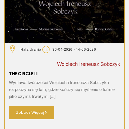
Hala Urania
30-04-2026 - 14-06-2026
Wojciech Ireneusz Sobczyk
THE CIRCLE III
Wystawa twórczości Wojciecha Ireneusza Sobczyka
rozpoczyna się tam, gdzie kończy się myślenie o formie
jako czymś trwałym. [...]
Zobacz Więcej