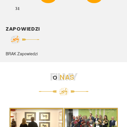
31
ZAPOWIEDZI
BRAK Zapowiedzi
FILMY
o
NAS