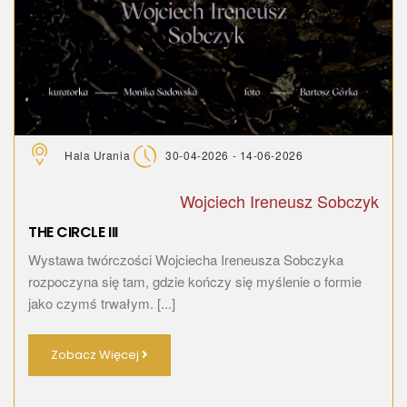
Hala Urania
30-04-2026 - 14-06-2026
Wojciech Ireneusz Sobczyk
THE CIRCLE III
Wystawa twórczości Wojciecha Ireneusza Sobczyka
rozpoczyna się tam, gdzie kończy się myślenie o formie
jako czymś trwałym. [...]
Zobacz Więcej