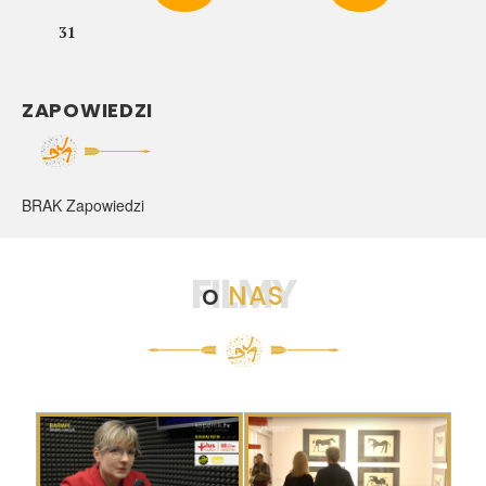
31
ZAPOWIEDZI
BRAK Zapowiedzi
FILMY
o
NAS