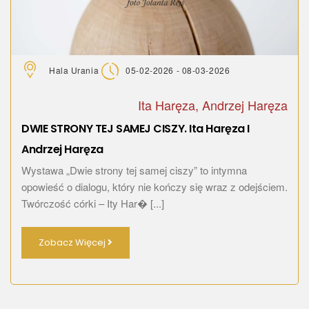
Hala Urania
05-02-2026 - 08-03-2026
Ita Haręza, Andrzej Haręza
DWIE STRONY TEJ SAMEJ CISZY. Ita Haręza I
Andrzej Haręza
Wystawa „Dwie strony tej samej ciszy” to intymna
opowieść o dialogu, który nie kończy się wraz z odejściem.
Twórczość córki – Ity Har� [...]
Zobacz Więcej