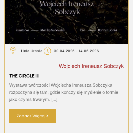
Hala Urania
30-04-2026 - 14-06-2026
Wojciech Ireneusz Sobczyk
THE CIRCLE III
Wystawa twórczości Wojciecha Ireneusza Sobczyka
rozpoczyna się tam, gdzie kończy się myślenie o formie
jako czymś trwałym. [...]
Zobacz Więcej