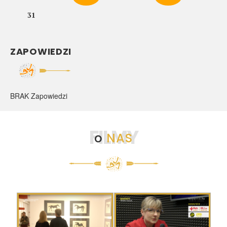
31
ZAPOWIEDZI
BRAK Zapowiedzi
FILMY
o
NAS