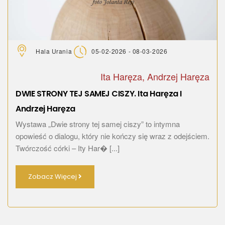
Hala Urania
05-02-2026 - 08-03-2026
Ita Haręza, Andrzej Haręza
DWIE STRONY TEJ SAMEJ CISZY. Ita Haręza I
Andrzej Haręza
Wystawa „Dwie strony tej samej ciszy” to intymna
opowieść o dialogu, który nie kończy się wraz z odejściem.
Twórczość córki – Ity Har� [...]
Zobacz Więcej