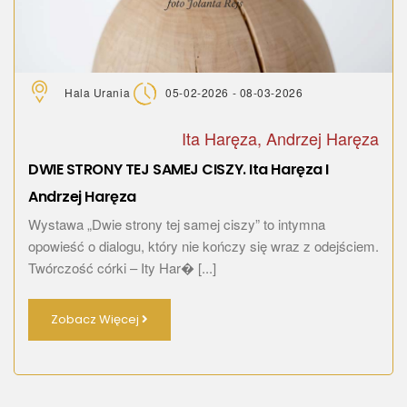
Hala Urania
05-02-2026 - 08-03-2026
Ita Haręza, Andrzej Haręza
DWIE STRONY TEJ SAMEJ CISZY. Ita Haręza I
Andrzej Haręza
Wystawa „Dwie strony tej samej ciszy” to intymna
opowieść o dialogu, który nie kończy się wraz z odejściem.
Twórczość córki – Ity Har� [...]
Zobacz Więcej