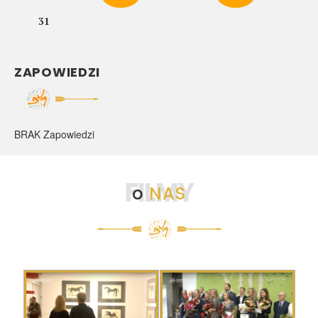
31
ZAPOWIEDZI
BRAK Zapowiedzi
FILMY
o
NAS