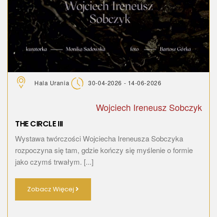
Hala Urania
30-04-2026 - 14-06-2026
Wojciech Ireneusz Sobczyk
THE CIRCLE III
Wystawa twórczości Wojciecha Ireneusza Sobczyka
rozpoczyna się tam, gdzie kończy się myślenie o formie
jako czymś trwałym. [...]
Zobacz Więcej