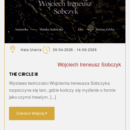
Hala Urania
30-04-2026 - 14-06-2026
Wojciech Ireneusz Sobczyk
THE CIRCLE III
Wystawa twórczości Wojciecha Ireneusza Sobczyka
rozpoczyna się tam, gdzie kończy się myślenie o formie
jako czymś trwałym. [...]
Zobacz Więcej