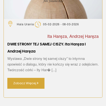
Hala Urania
05-02-2026 - 08-03-2026
Ita Haręza, Andrzej Haręza
DWIE STRONY TEJ SAMEJ CISZY. Ita Haręza I
Andrzej Haręza
Wystawa „Dwie strony tej samej ciszy” to intymna
opowieść o dialogu, który nie kończy się wraz z odejściem.
Twórczość córki – Ity Har� [...]
Zobacz Więcej