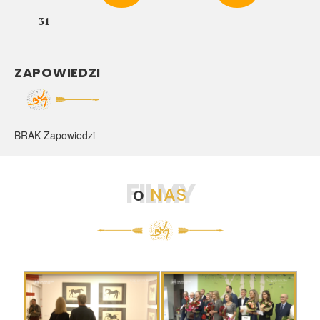
31
ZAPOWIEDZI
BRAK Zapowiedzi
FILMY
o
NAS