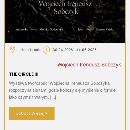
Hala Urania
30-04-2026 - 14-06-2026
Wojciech Ireneusz Sobczyk
THE CIRCLE III
Wystawa twórczości Wojciecha Ireneusza Sobczyka
rozpoczyna się tam, gdzie kończy się myślenie o formie
jako czymś trwałym. [...]
Zobacz Więcej