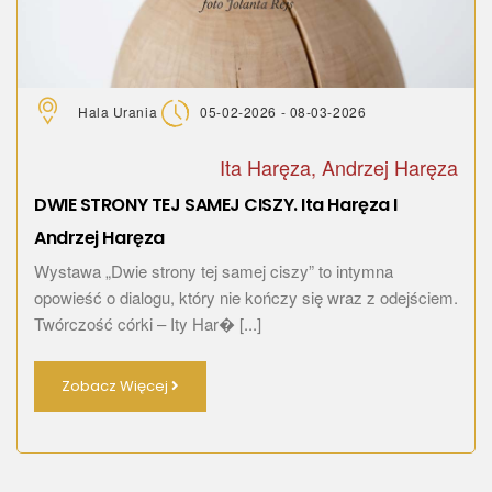
Hala Urania
05-02-2026 - 08-03-2026
Ita Haręza, Andrzej Haręza
DWIE STRONY TEJ SAMEJ CISZY. Ita Haręza I
Andrzej Haręza
Wystawa „Dwie strony tej samej ciszy” to intymna
opowieść o dialogu, który nie kończy się wraz z odejściem.
Twórczość córki – Ity Har� [...]
Zobacz Więcej