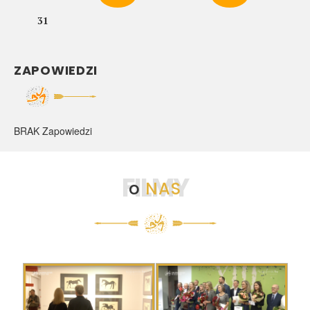
31
ZAPOWIEDZI
BRAK Zapowiedzi
FILMY
o
NAS