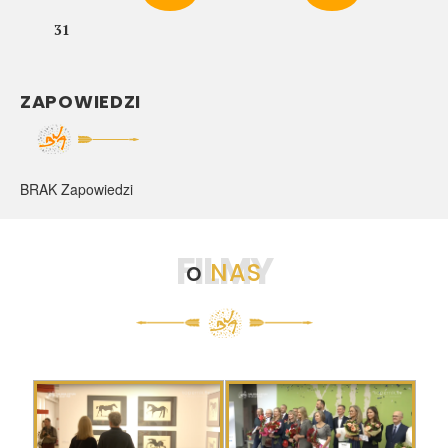
31
ZAPOWIEDZI
BRAK Zapowiedzi
FILMY
o
NAS