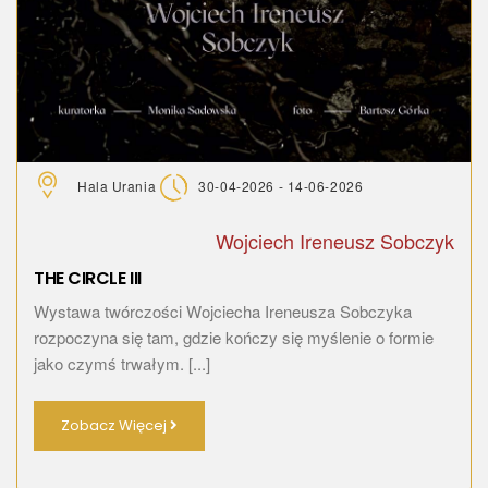
Hala Urania
30-04-2026 - 14-06-2026
Wojciech Ireneusz Sobczyk
THE CIRCLE III
Wystawa twórczości Wojciecha Ireneusza Sobczyka
rozpoczyna się tam, gdzie kończy się myślenie o formie
jako czymś trwałym. [...]
Zobacz Więcej