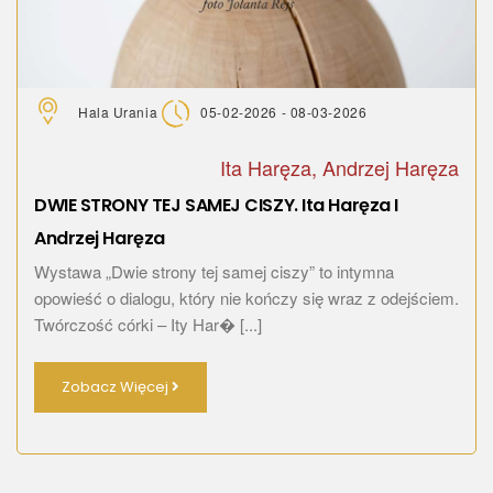
Hala Urania
05-02-2026 - 08-03-2026
Ita Haręza, Andrzej Haręza
DWIE STRONY TEJ SAMEJ CISZY. Ita Haręza I
Andrzej Haręza
Wystawa „Dwie strony tej samej ciszy” to intymna
opowieść o dialogu, który nie kończy się wraz z odejściem.
Twórczość córki – Ity Har� [...]
Zobacz Więcej