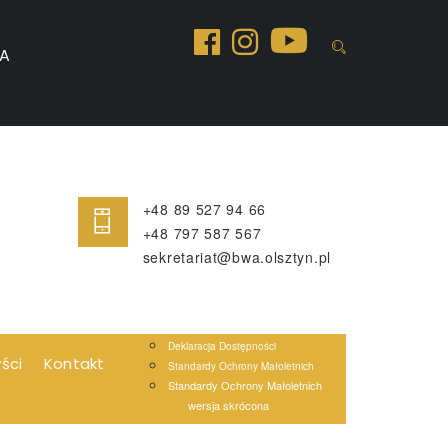
A
+48 89 527 94 66
+48 797 587 567
sekretariat@bwa.olsztyn.pl
Deklaracja Dostępności
yści
Kontakt
Standardy Ochrony Małoletnich
Standardy Ochrony Małoletnich
wersja skrócona