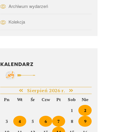
Archiwum wydarzeń
Kolekcja
KALENDARZ
Sierpień 2026 r.
Pn
Wt
Śr
Czw
Pt
Sob
Nie
1
2
3
4
5
6
7
8
9