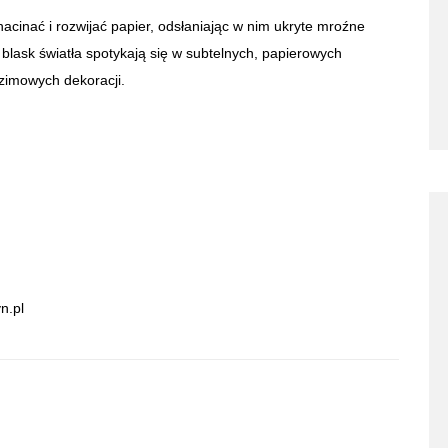
acinać i rozwijać papier, odsłaniając w nim ukryte mroźne
i blask światła spotykają się w subtelnych, papierowych
zimowych dekoracji.
n.pl