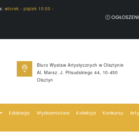
ia:
wtorek - piątek 10:00 -
OGŁOSZENI
Biuro Wystaw Artystycznych w Olsztynie
Al. Marsz. J. Piłsudskiego 44, 10-450
Olsztyn
Edukacja
Wydawnictwa
Kolekcja
Konkursy
Art