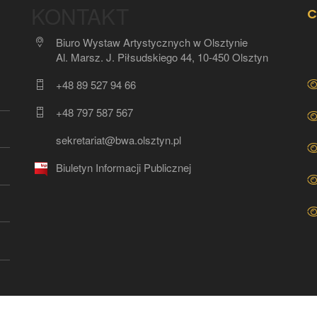
KONTAKT
C
Biuro Wystaw Artystycznych w Olsztynie
Al. Marsz. J. Piłsudskiego 44, 10-450 Olsztyn
+48 89 527 94 66
+48 797 587 567
sekretariat@bwa.olsztyn.pl
Biuletyn Informacji Publicznej