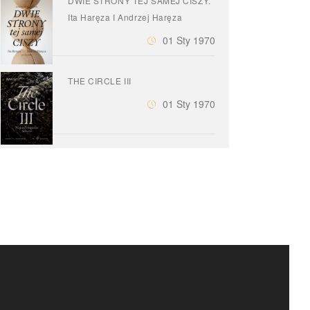
DWIE STRONY TEJ SAMEJ CISZY.
Ita Haręza I Andrzej Haręza
01 Sty 1970
THE CIRCLE III
01 Sty 1970