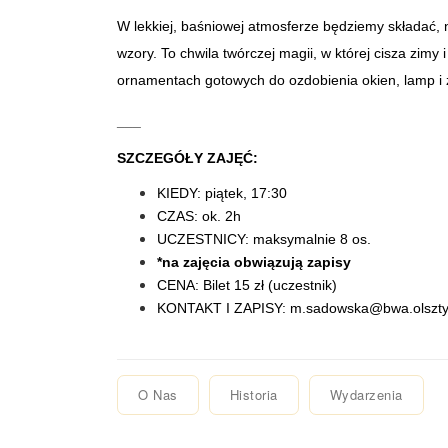
W lekkiej, baśniowej atmosferze będziemy składać, n
wzory. To chwila twórczej magii, w której cisza zimy 
ornamentach gotowych do ozdobienia okien, lamp i 
___
SZCZEGÓŁY ZAJĘĆ:
KIEDY: piątek, 17:30
CZAS: ok. 2h
UCZESTNICY: maksymalnie 8 os.
*na zajęcia obwiązują zapisy
CENA: Bilet 15 zł (uczestnik)
KONTAKT I ZAPISY: m.sadowska@bwa.olszty
O Nas
Historia
Wydarzenia