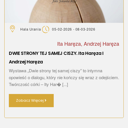
Hala Urania
05-02-2026 - 08-03-2026
Ita Haręza, Andrzej Haręza
DWIE STRONY TEJ SAMEJ CISZY. Ita Haręza I
Andrzej Haręza
Wystawa „Dwie strony tej samej ciszy” to intymna
opowieść o dialogu, który nie kończy się wraz z odejściem.
Twórczość córki – Ity Har� [...]
Zobacz Więcej