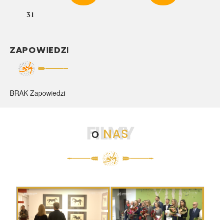
31
ZAPOWIEDZI
BRAK Zapowiedzi
FILMY
o
NAS