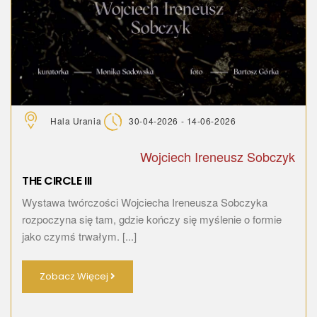
Hala Urania
30-04-2026 - 14-06-2026
Wojciech Ireneusz Sobczyk
THE CIRCLE III
Wystawa twórczości Wojciecha Ireneusza Sobczyka
rozpoczyna się tam, gdzie kończy się myślenie o formie
jako czymś trwałym. [...]
Zobacz Więcej