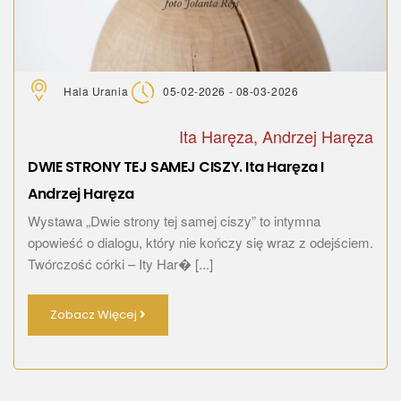
Hala Urania
05-02-2026 - 08-03-2026
Ita Haręza, Andrzej Haręza
DWIE STRONY TEJ SAMEJ CISZY. Ita Haręza I
Andrzej Haręza
Wystawa „Dwie strony tej samej ciszy” to intymna
opowieść o dialogu, który nie kończy się wraz z odejściem.
Twórczość córki – Ity Har� [...]
Zobacz Więcej