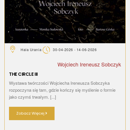
Hala Urania
30-04-2026 - 14-06-2026
Wojciech Ireneusz Sobczyk
THE CIRCLE III
Wystawa twórczości Wojciecha Ireneusza Sobczyka
rozpoczyna się tam, gdzie kończy się myślenie o formie
jako czymś trwałym. [...]
Zobacz Więcej