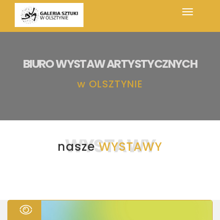
BIURO WYSTAW ARTYSTYCZNYCH
w
OLSZTYNIE
WYSTAWY
nasze
WYSTAWY