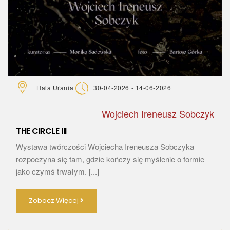
Hala Urania
30-04-2026 - 14-06-2026
Wojciech Ireneusz Sobczyk
THE CIRCLE III
Wystawa twórczości Wojciecha Ireneusza Sobczyka
rozpoczyna się tam, gdzie kończy się myślenie o formie
jako czymś trwałym. [...]
Zobacz Więcej