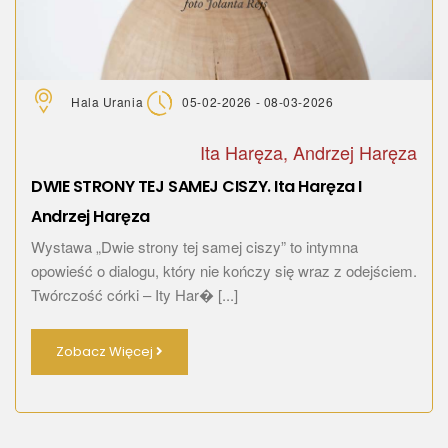
Hala Urania
05-02-2026 - 08-03-2026
Ita Haręza, Andrzej Haręza
DWIE STRONY TEJ SAMEJ CISZY. Ita Haręza I
Andrzej Haręza
Wystawa „Dwie strony tej samej ciszy” to intymna
opowieść o dialogu, który nie kończy się wraz z odejściem.
Twórczość córki – Ity Har� [...]
Zobacz Więcej