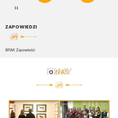
31
ZAPOWIEDZI
BRAK Zapowiedzi
FILMY
o
NAS