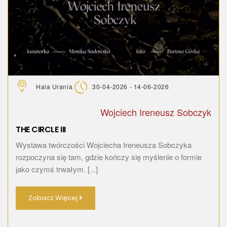
Hala Urania
30-04-2026 - 14-06-2026
Wojciech Ireneusz Sobczyk
THE CIRCLE III
Wystawa twórczości Wojciecha Ireneusza Sobczyka
rozpoczyna się tam, gdzie kończy się myślenie o formie
jako czymś trwałym. [...]
Zobacz Więcej