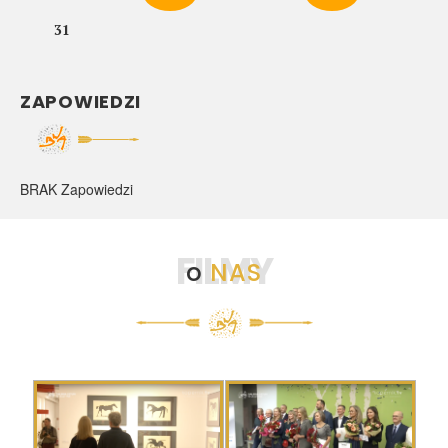
31
ZAPOWIEDZI
BRAK Zapowiedzi
FILMY
o
NAS