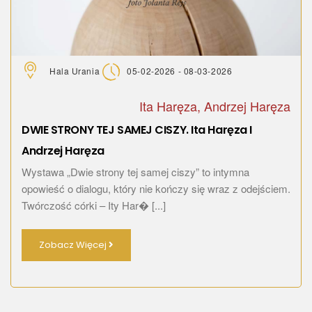
Hala Urania
05-02-2026 - 08-03-2026
Ita Haręza, Andrzej Haręza
DWIE STRONY TEJ SAMEJ CISZY. Ita Haręza I
Andrzej Haręza
Wystawa „Dwie strony tej samej ciszy” to intymna
opowieść o dialogu, który nie kończy się wraz z odejściem.
Twórczość córki – Ity Har� [...]
Zobacz Więcej