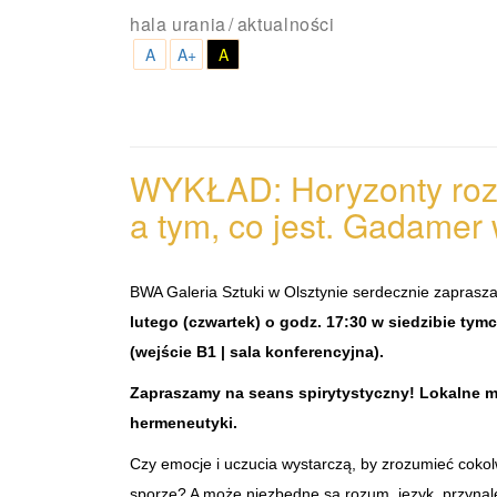
hala urania
aktualności
A
A+
A
WYKŁAD: Horyzonty rozu
a tym, co jest. Gadamer
BWA Galeria Sztuki w Olsztynie serdecznie zaprasza
lutego (czwartek) o godz. 17:30 w siedzibie tymc
(wejście B1 | sala konferencyjna).
Zapraszamy na seans spirytystyczny! Lokalne 
hermeneutyki.
Czy emocje i uczucia wystarczą, by zrozumieć cokol
sporze? A może niezbędne są rozum, język, przynale