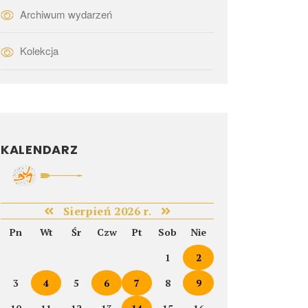
Archiwum wydarzeń
Kolekcja
KALENDARZ
Sierpień 2026 r.
Pn
Wt
Śr
Czw
Pt
Sob
Nie
1
2
3
4
5
6
7
8
9