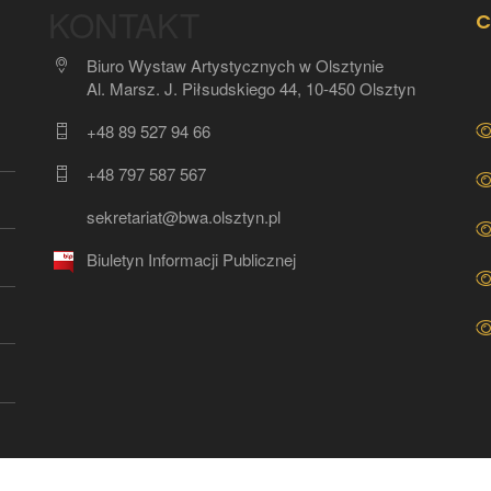
KONTAKT
C
Biuro Wystaw Artystycznych w Olsztynie
Al. Marsz. J. Piłsudskiego 44, 10-450 Olsztyn
+48 89 527 94 66
+48 797 587 567
sekretariat@bwa.olsztyn.pl
Biuletyn Informacji Publicznej