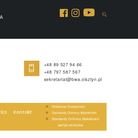
A
+48 89 527 94 66
+48 797 587 567
sekretariat@bwa.olsztyn.pl
Deklaracja Dostępności
yści
Kontakt
Standardy Ochrony Małoletnich
Standardy Ochrony Małoletnich
wersja skrócona