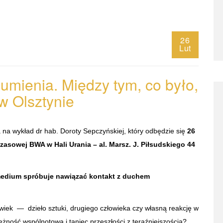
26
Lut
mienia. Między tym, co było,
 w
Olsztynie
 na wykład dr hab. Doroty Sepczyńskiej, który odbędzie się
26
zasowej BWA w Hali Urania – al. Marsz. J. Piłsudskiego 44
medium spróbuje nawiązać kontakt z duchem
wiek — dzieło sztuki, drugiego człowieka czy własną reakcję w
żność wspólnotowa i taniec przeszłości z teraźniejszością?