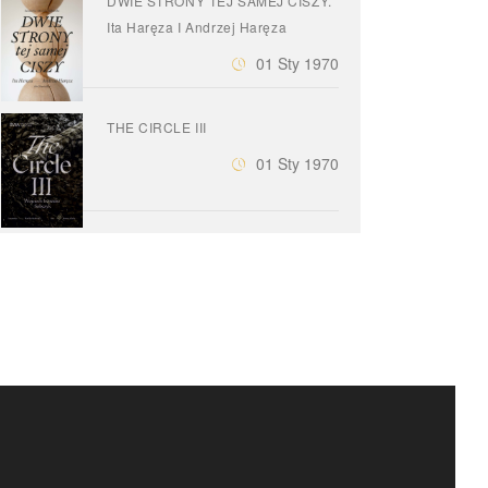
DWIE STRONY TEJ SAMEJ CISZY.
Ita Haręza I Andrzej Haręza
01 Sty 1970
THE CIRCLE III
01 Sty 1970