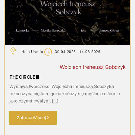
Hala Urania
30-04-2026 - 14-06-2026
Wojciech Ireneusz Sobczyk
THE CIRCLE III
Wystawa twórczości Wojciecha Ireneusza Sobczyka
rozpoczyna się tam, gdzie kończy się myślenie o formie
jako czymś trwałym. [...]
Zobacz Więcej