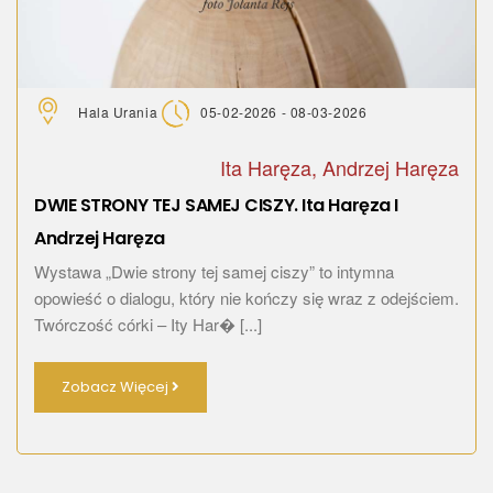
Hala Urania
05-02-2026 - 08-03-2026
Ita Haręza, Andrzej Haręza
DWIE STRONY TEJ SAMEJ CISZY. Ita Haręza I
Andrzej Haręza
Wystawa „Dwie strony tej samej ciszy” to intymna
opowieść o dialogu, który nie kończy się wraz z odejściem.
Twórczość córki – Ity Har� [...]
Zobacz Więcej