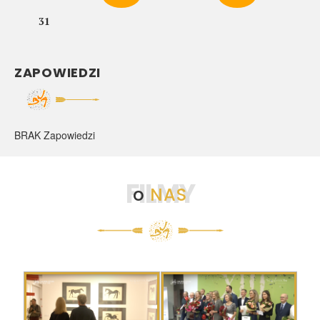
31
ZAPOWIEDZI
BRAK Zapowiedzi
FILMY
o
NAS