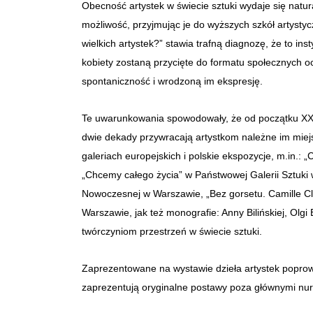
Obecność artystek w świecie sztuki wydaje się natur
możliwość, przyjmując je do wyższych szkół artysty
wielkich artystek?” stawia trafną diagnozę, że to in
kobiety zostaną przycięte do formatu społecznych oc
spontaniczność i wrodzoną im ekspresję.
Te uwarunkowania spowodowały, że od początku XX w
dwie dekady przywracają artystkom należne im miejs
galeriach europejskich i polskie ekspozycje, m.in.
„Chcemy całego życia” w Państwowej Galerii Sztuk
Nowoczesnej w Warszawie, „Bez gorsetu. Camille C
Warszawie, jak też monografie: Anny Bilińskiej, Olgi 
twórczyniom przestrzeń w świecie sztuki.
Zaprezentowane na wystawie dzieła artystek poprowa
zaprezentują oryginalne postawy poza głównymi nur