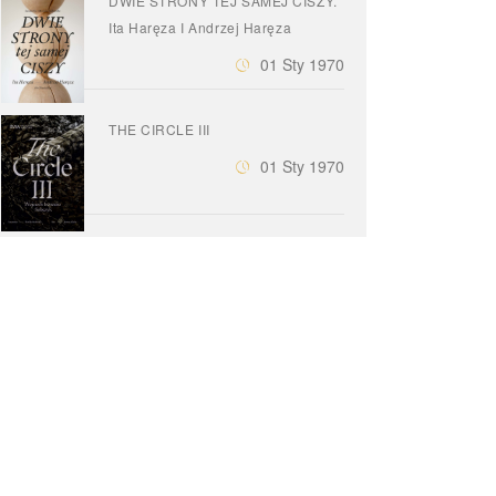
DWIE STRONY TEJ SAMEJ CISZY.
Ita Haręza I Andrzej Haręza
01 Sty 1970
THE CIRCLE III
01 Sty 1970