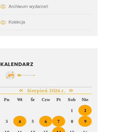
Archiwum wydarzeń
Kolekcja
KALENDARZ
Sierpień 2026 r.
Pn
Wt
Śr
Czw
Pt
Sob
Nie
1
2
3
4
5
6
7
8
9