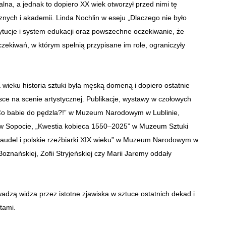
alna, a jednak to dopiero XX wiek otworzył przed nimi tę
cznych i akademii.
Linda Nochlin w eseju „Dlaczego nie było
stytucje i system edukacji oraz powszechne oczekiwanie, że
zekiwań, w którym spełnią przypisane im role, ograniczyły
ieku historia sztuki była męską domeną i dopiero ostatnie
ce na scenie artystycznej. Publikacje, wystawy w czołowych
: „Co babie do pędzla?!” w Muzeum Narodowym w Lublinie,
i w Sopocie, „Kwestia kobieca 1550–2025” w Muzeum Sztuki
laudel i polskie rzeźbiarki XIX wieku” w Muzeum Narodowym w
Boznańskiej, Zofii Stryjeńskiej czy Marii Jaremy oddały
dzą widza przez istotne zjawiska w sztuce ostatnich dekad i
tami.