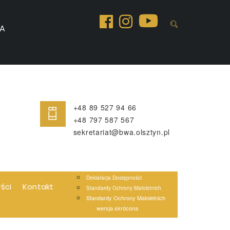
A
+48 89 527 94 66
+48 797 587 567
sekretariat@bwa.olsztyn.pl
Deklaracja Dostępności
yści
Kontakt
Standardy Ochrony Małoletnich
Standardy Ochrony Małoletnich
wersja skrócona