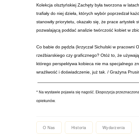
Kolekcja olsztyńskiej Zachęty była tworzona w lat
trafiały do niej dzieła, których wybór poprzedzał k
stanowiły priorytetu, okazało się, że prace artystek s
pozwalającą poddać analizie twórczość kobiet w zbi
Co babie do pędzla (krzyczał Sichulski w pracowni O
rzeźbiarskiego czy graficznego? Otóż to, że używając
którego perspektywa kobieca nie ma specjalnego znac
wrażliwość i doświadczenie, już tak. / Grażyna Prus
________________________________________
* Na wystawie pojawia się nagość. Ekspozycja przeznaczona
opiekunów.
O Nas
Historia
Wydarzenia