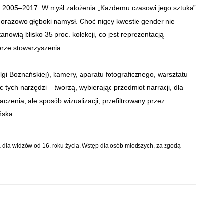
ach 2005–2017. W myśl założenia „Każdemu czasowi jego sztuka”
ażdorazowo głęboki namysł. Choć nigdy kwestie gender nie
tanowią blisko 35 proc. kolekcji, co jest reprezentacją
orze stowarzyszenia.
lgi Boznańskiej), kamery, aparatu fotograficznego, warsztatu
 tych narzędzi – tworzą, wybierając przedmiot narracji, dla
zenia, ale sposób wizualizacji, przefiltrowany przez
ińska
___________________
 dla widzów od 16. roku życia. Wstęp dla osób młodszych, za zgodą