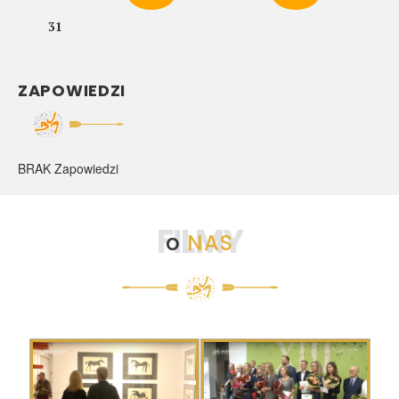
31
ZAPOWIEDZI
BRAK Zapowiedzi
FILMY
o
NAS