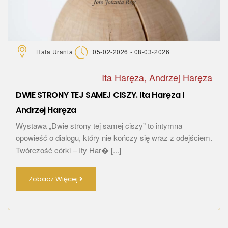
Hala Urania
05-02-2026 - 08-03-2026
Ita Haręza, Andrzej Haręza
DWIE STRONY TEJ SAMEJ CISZY. Ita Haręza I
Andrzej Haręza
Wystawa „Dwie strony tej samej ciszy” to intymna
opowieść o dialogu, który nie kończy się wraz z odejściem.
Twórczość córki – Ity Har� [...]
Zobacz Więcej