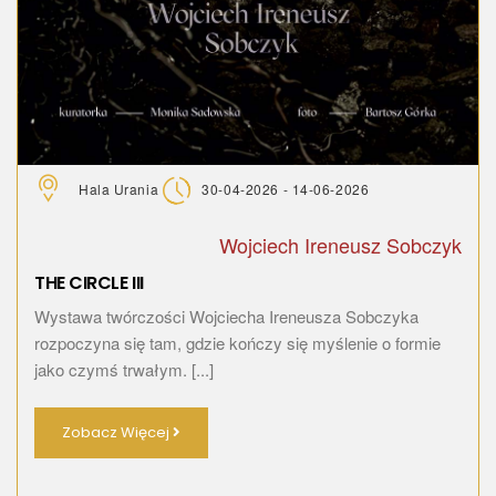
Hala Urania
30-04-2026 - 14-06-2026
Wojciech Ireneusz Sobczyk
THE CIRCLE III
Wystawa twórczości Wojciecha Ireneusza Sobczyka
rozpoczyna się tam, gdzie kończy się myślenie o formie
jako czymś trwałym. [...]
Zobacz Więcej