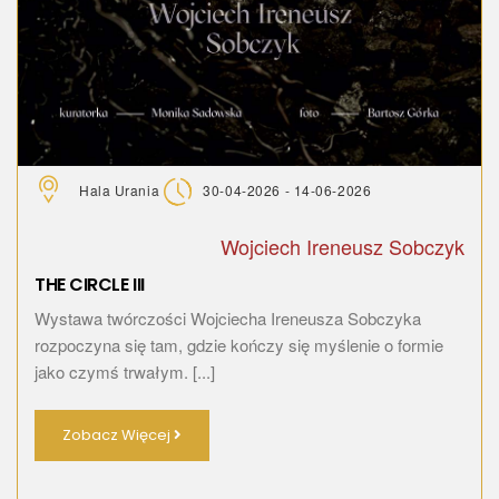
Hala Urania
30-04-2026 - 14-06-2026
Wojciech Ireneusz Sobczyk
THE CIRCLE III
Wystawa twórczości Wojciecha Ireneusza Sobczyka
rozpoczyna się tam, gdzie kończy się myślenie o formie
jako czymś trwałym. [...]
Zobacz Więcej