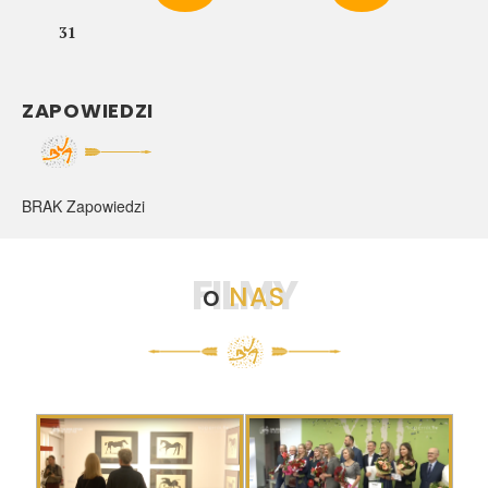
31
ZAPOWIEDZI
BRAK Zapowiedzi
FILMY
o
NAS