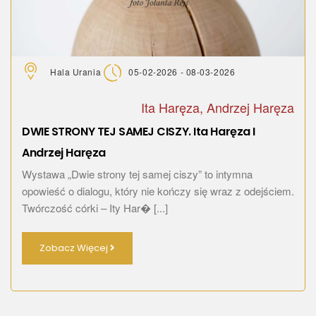
Hala Urania
05-02-2026 - 08-03-2026
Ita Haręza, Andrzej Haręza
DWIE STRONY TEJ SAMEJ CISZY. Ita Haręza I
Andrzej Haręza
Wystawa „Dwie strony tej samej ciszy” to intymna
opowieść o dialogu, który nie kończy się wraz z odejściem.
Twórczość córki – Ity Har� [...]
Zobacz Więcej