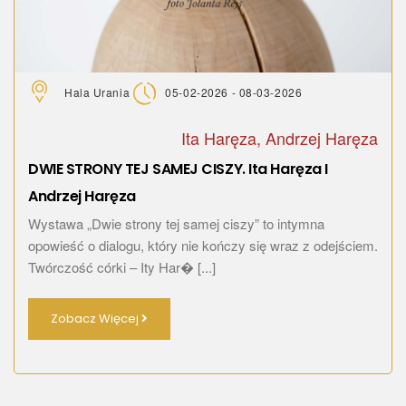
Hala Urania
05-02-2026 - 08-03-2026
Ita Haręza, Andrzej Haręza
DWIE STRONY TEJ SAMEJ CISZY. Ita Haręza I
Andrzej Haręza
Wystawa „Dwie strony tej samej ciszy” to intymna
opowieść o dialogu, który nie kończy się wraz z odejściem.
Twórczość córki – Ity Har� [...]
Zobacz Więcej