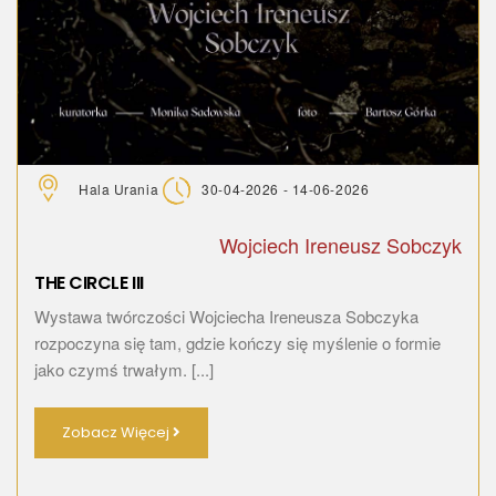
Hala Urania
30-04-2026 - 14-06-2026
Wojciech Ireneusz Sobczyk
THE CIRCLE III
Wystawa twórczości Wojciecha Ireneusza Sobczyka
rozpoczyna się tam, gdzie kończy się myślenie o formie
jako czymś trwałym. [...]
Zobacz Więcej