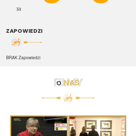
31
ZAPOWIEDZI
BRAK Zapowiedzi
FILMY
o
NAS