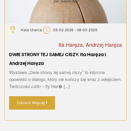
Hala Urania
05-02-2026 - 08-03-2026
Ita Haręza, Andrzej Haręza
DWIE STRONY TEJ SAMEJ CISZY. Ita Haręza I
Andrzej Haręza
Wystawa „Dwie strony tej samej ciszy” to intymna
opowieść o dialogu, który nie kończy się wraz z odejściem.
Twórczość córki – Ity Har� [...]
Zobacz Więcej