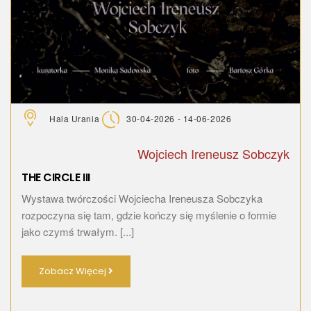
Hala Urania
30-04-2026 - 14-06-2026
Wojciech Ireneusz Sobczyk
THE CIRCLE III
Wystawa twórczości Wojciecha Ireneusza Sobczyka
rozpoczyna się tam, gdzie kończy się myślenie o formie
jako czymś trwałym. [...]
Zobacz Więcej