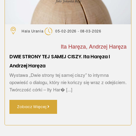
Hala Urania
05-02-2026 - 08-03-2026
Ita Haręza, Andrzej Haręza
DWIE STRONY TEJ SAMEJ CISZY. Ita Haręza I
Andrzej Haręza
Wystawa „Dwie strony tej samej ciszy” to intymna
opowieść o dialogu, który nie kończy się wraz z odejściem.
Twórczość córki – Ity Har� [...]
Zobacz Więcej