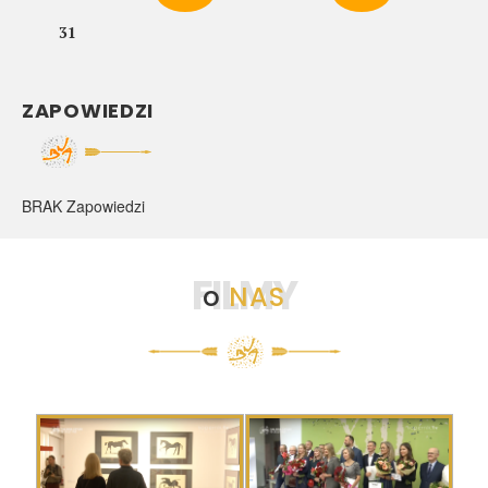
31
ZAPOWIEDZI
BRAK Zapowiedzi
FILMY
o
NAS