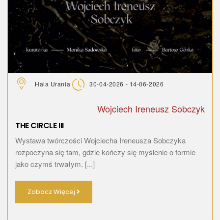
Hala Urania
30-04-2026 - 14-06-2026
Wojciech Ireneusz Sobczyk
THE CIRCLE III
Wystawa twórczości Wojciecha Ireneusza Sobczyka
rozpoczyna się tam, gdzie kończy się myślenie o formie
jako czymś trwałym. [...]
Zobacz Więcej