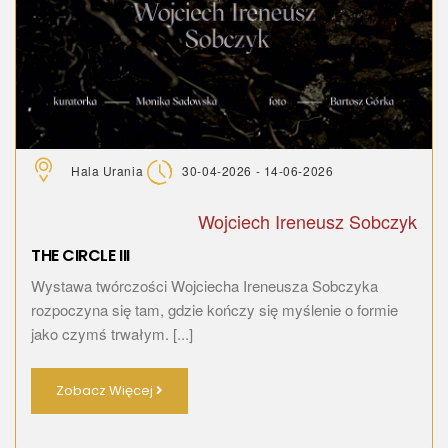
Hala Urania
30-04-2026 - 14-06-2026
Wojciech Ireneusz Sobczyk
THE CIRCLE III
Wystawa twórczości Wojciecha Ireneusza Sobczyka
rozpoczyna się tam, gdzie kończy się myślenie o formie
jako czymś trwałym. [...]
Zobacz Więcej