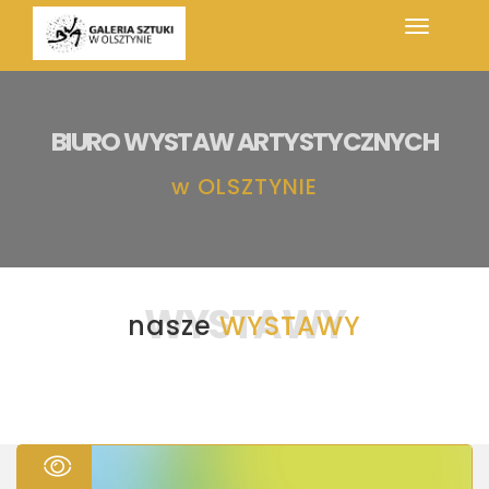
BIURO WYSTAW ARTYSTYCZNYCH
w
OLSZTYNIE
WYSTAWY
nasze
WYSTAWY