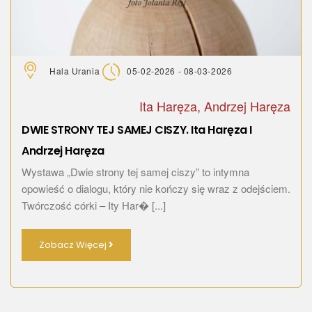
Hala Urania
05-02-2026 - 08-03-2026
Ita Haręza, Andrzej Haręza
DWIE STRONY TEJ SAMEJ CISZY. Ita Haręza I
Andrzej Haręza
Wystawa „Dwie strony tej samej ciszy” to intymna
opowieść o dialogu, który nie kończy się wraz z odejściem.
Twórczość córki – Ity Har� [...]
Zobacz Więcej