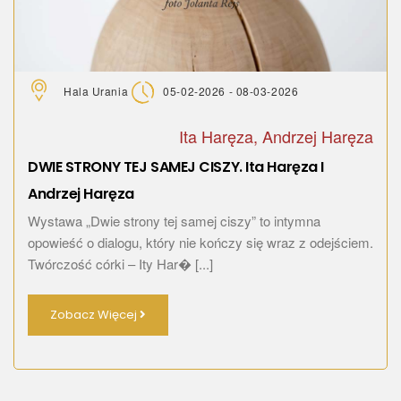
Hala Urania
05-02-2026 - 08-03-2026
Ita Haręza, Andrzej Haręza
DWIE STRONY TEJ SAMEJ CISZY. Ita Haręza I
Andrzej Haręza
Wystawa „Dwie strony tej samej ciszy” to intymna
opowieść o dialogu, który nie kończy się wraz z odejściem.
Twórczość córki – Ity Har� [...]
Zobacz Więcej