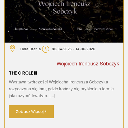
Hala Urania
30-04-2026 - 14-06-2026
Wojciech Ireneusz Sobczyk
THE CIRCLE III
Wystawa twórczości Wojciecha Ireneusza Sobczyka
rozpoczyna się tam, gdzie kończy się myślenie o formie
jako czymś trwałym. [...]
Zobacz Więcej