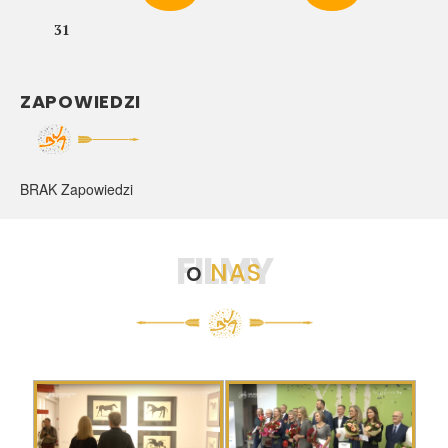
31
ZAPOWIEDZI
BRAK Zapowiedzi
FILMY
o
NAS