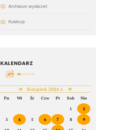
Archiwum wydarzeń
Kolekcja
KALENDARZ
Sierpień 2026 r.
Pn
Wt
Śr
Czw
Pt
Sob
Nie
1
2
3
4
5
6
7
8
9