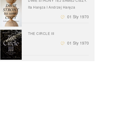
DWIE STRONY TEJ SAMEJ CISZY.
Ita Haręza I Andrzej Haręza
01 Sty 1970
THE CIRCLE III
01 Sty 1970