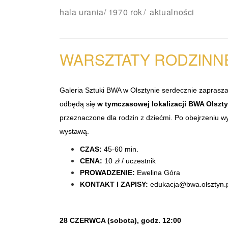
hala urania
/
1970 rok
aktualności
WARSZTATY RODZINN
Galeria Sztuki BWA w Olsztynie serdecznie zaprasza
odbędą się
w tymczasowej lokalizacji
BWA Olsztyn
przeznaczone dla rodzin z dziećmi. Po obejrzeniu wy
wystawą.
CZAS:
45-60 min.
CENA:
10 zł / uczestnik
PROWADZENIE:
Ewelina Góra
KONTAKT I ZAPISY:
edukacja@bwa.olsztyn.
28 CZERWCA (sobota), godz. 12:00