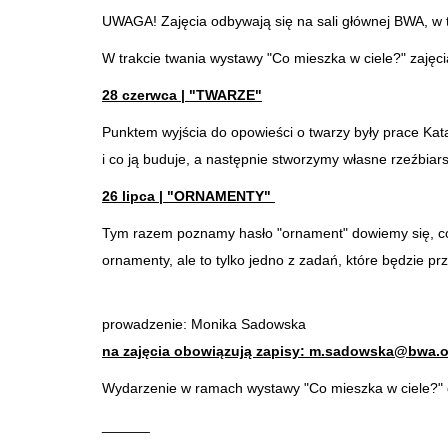
UWAGA! Zajęcia odbywają się na sali głównej BWA, w t
W trakcie twania wystawy "Co mieszka w ciele?" zajęci
28 czerwca | "TWARZE"
Punktem wyjścia do opowieści o twarzy były prace Ka
i co ją buduje, a następnie stworzymy własne rzeźbiars
26 lipca | "ORNAMENTY"
Tym razem poznamy hasło "ornament" dowiemy się, co t
ornamenty, ale to tylko jedno z zadań, które będzie pr
prowadzenie: Monika Sadowska
na zajęcia obowiązują zapisy: m.sadowska@bwa.o
Wydarzenie w ramach wystawy "Co mieszka w ciele?" d
______