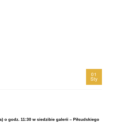
01
Sty
) o godz. 11:30 w siedzibie galerii – Piłsudskiego