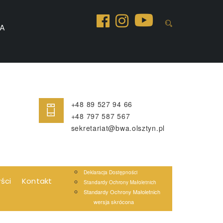
A
+48 89 527 94 66
+48 797 587 567
sekretariat@bwa.olsztyn.pl
Deklaracja Dostępności
yści
Kontakt
Standardy Ochrony Małoletnich
Standardy Ochrony Małoletnich
wersja skrócona