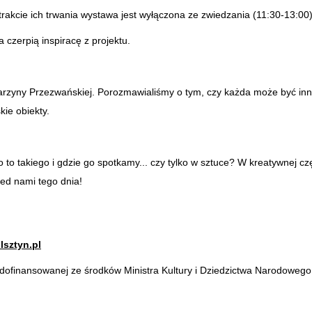
rakcie ich trwania wystawa jest wyłączona ze zwiedzania (11:30-13:00
a czerpią inspiracę z projektu.
tarzyny Przezwańskiej. Porozmawialiśmy o tym, czy każda może być inn
kie obiekty.
o takiego i gdzie go spotkamy... czy tylko w sztuce? W kreatywnej cz
zed nami tego dnia!
lsztyn.pl
ofinansowanej ze środków Ministra Kultury i Dziedzictwa Narodowego