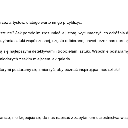
rzez artystów, dlatego warto im go przybliżyć.
ztuce? Jak pomóc im zrozumieć jej istotę, wytłumaczyć, co odróżnia dzi
ytania sztuki współczesnej, często odbieranej nawet przez nas dorosł
ię najlepszymi detektywami i tropicielami sztuki. Wspólnie postaramy
młodszych z takim miejscem jak galeria.
tórymi postaramy się zmierzyć, aby poznać inspirująca moc sztuki!
tarsze, nie krępujcie się do nas napisać z zapytaniem uczestnictwa w s