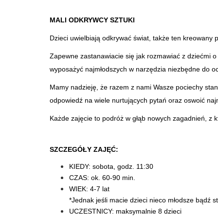
MALI ODKRYWCY SZTUKI
Dzieci uwielbiają odkrywać świat, także ten kreowany p
Zapewne zastanawiacie się jak rozmawiać z dziećmi o s
wyposażyć najmłodszych w narzędzia niezbędne do ocz
Mamy nadzieję, że razem z nami Wasze pociechy staną s
odpowiedź na wiele nurtujących pytań oraz oswoić naj
Każde zajęcie to podróż w głąb nowych zagadnień, z k
SZCZEGÓŁY ZAJĘĆ:
KIEDY: sobota, godz. 11:30
CZAS: ok. 60-90 min.
WIEK: 4-7 lat
*Jednak jeśli macie dzieci nieco młodsze bądź s
UCZESTNICY: maksymalnie 8 dzieci