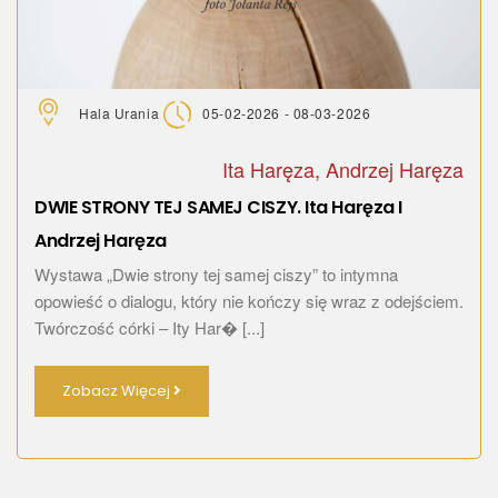
Hala Urania
05-02-2026 - 08-03-2026
Ita Haręza, Andrzej Haręza
DWIE STRONY TEJ SAMEJ CISZY. Ita Haręza I
Andrzej Haręza
Wystawa „Dwie strony tej samej ciszy” to intymna
opowieść o dialogu, który nie kończy się wraz z odejściem.
Twórczość córki – Ity Har� [...]
Zobacz Więcej