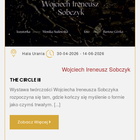
Hala Urania
30-04-2026 - 14-06-2026
Wojciech Ireneusz Sobczyk
THE CIRCLE III
Wystawa twórczości Wojciecha Ireneusza Sobczyka
rozpoczyna się tam, gdzie kończy się myślenie o formie
jako czymś trwałym. [...]
Zobacz Więcej