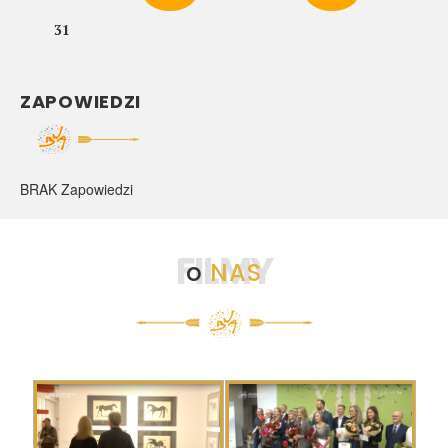
31
ZAPOWIEDZI
BRAK Zapowiedzi
FILMY
o
NAS