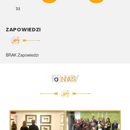
31
ZAPOWIEDZI
BRAK Zapowiedzi
FILMY
o
NAS