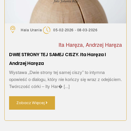
Hala Urania
05-02-2026 - 08-03-2026
Ita Haręza, Andrzej Haręza
DWIE STRONY TEJ SAMEJ CISZY. Ita Haręza I
Andrzej Haręza
Wystawa „Dwie strony tej samej ciszy” to intymna
opowieść o dialogu, który nie kończy się wraz z odejściem.
Twórczość córki – Ity Har� [...]
Zobacz Więcej