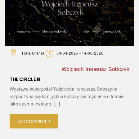
Hala Urania
30-04-2026 - 14-06-2026
Wojciech Ireneusz Sobczyk
THE CIRCLE III
Wystawa twórczości Wojciecha Ireneusza Sobczyka
rozpoczyna się tam, gdzie kończy się myślenie o formie
jako czymś trwałym. [...]
Zobacz Więcej