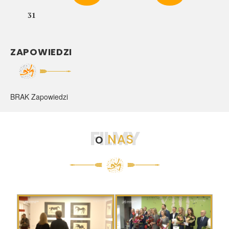
31
ZAPOWIEDZI
BRAK Zapowiedzi
FILMY
o
NAS