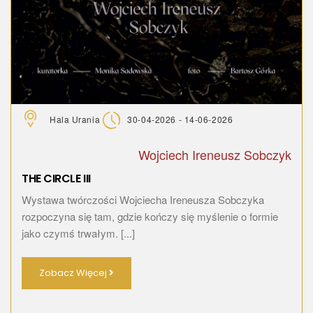
Hala Urania
30-04-2026 - 14-06-2026
Wojciech Ireneusz Sobczyk
THE CIRCLE III
Wystawa twórczości Wojciecha Ireneusza Sobczyka
rozpoczyna się tam, gdzie kończy się myślenie o formie
jako czymś trwałym. [...]
Zobacz Więcej