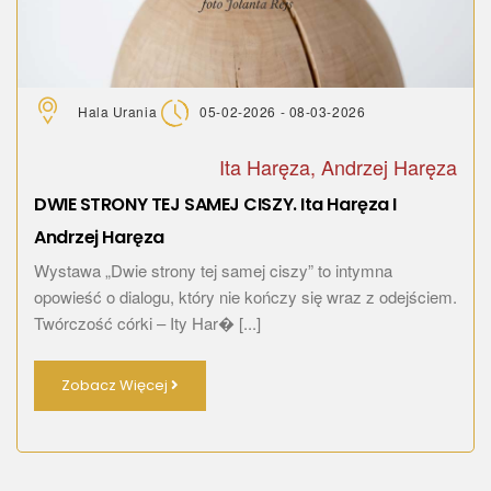
Hala Urania
05-02-2026 - 08-03-2026
Ita Haręza, Andrzej Haręza
DWIE STRONY TEJ SAMEJ CISZY. Ita Haręza I
Andrzej Haręza
Wystawa „Dwie strony tej samej ciszy” to intymna
opowieść o dialogu, który nie kończy się wraz z odejściem.
Twórczość córki – Ity Har� [...]
Zobacz Więcej