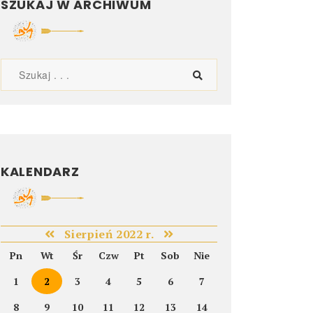
SZUKAJ W ARCHIWUM
KALENDARZ
Sierpień 2022 r.
Pn
Wt
Śr
Czw
Pt
Sob
Nie
1
2
3
4
5
6
7
8
9
10
11
12
13
14