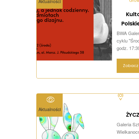
Głó
Aktualności
Kult
Polski
BWA Galeri
cyklu "Środ
godz. 17:30
Zobacz 
Aktualności
ŻYC
Galeria Sz
Wielkanocn