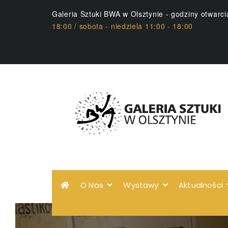
Galeria Sztuki BWA w Olsztynie - godziny otwarc
18:00 / sobota - niedziela 11:00 - 18:00
O Nas
Wystawy
Aktualności