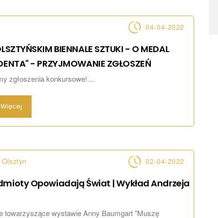
04-04-2022
 OLSZTYŃSKIM BIENNALE SZTUKI - O MEDAL
DENTA" - PRZYJMOWANIE
ZGŁOSZEŃ
y zgłoszenia konkursowe!....
Więcej
Olsztyn
02-04-2022
dmioty Opowiadają Świat | Wykład Andrzeja
a
e towarzyszące wystawie Anny Baumgart "Muszę