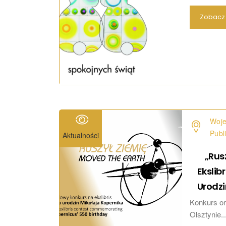
Zobacz 
Woje
Publ
Aktualności
„Rus
Ekslib
Urodzi
Konkurs or
Olsztynie...