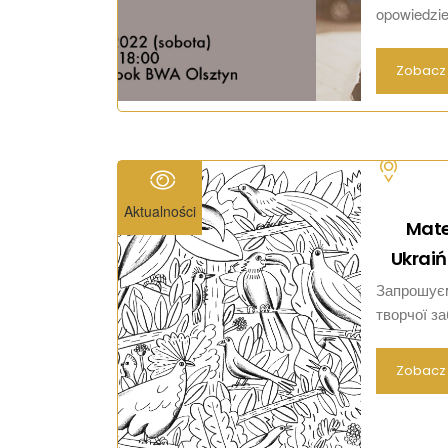
opowiedzieć
Zobacz 
Aktualności
Mate
Ukraiń
Запрошуєм
творчої за
Zobacz 