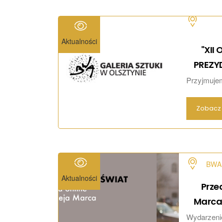
Aktualności
"XII
PREZY
Przyjmujem
Zobacz 
BWA 
Aktualności
Prze
Marc
Wydarzeni