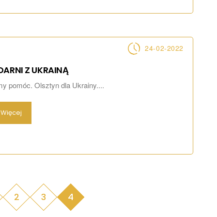
24-02-2022
DARNI Z
UKRAINĄ
 pomóc. Olsztyn dla Ukrainy....
Więcej
2
3
4