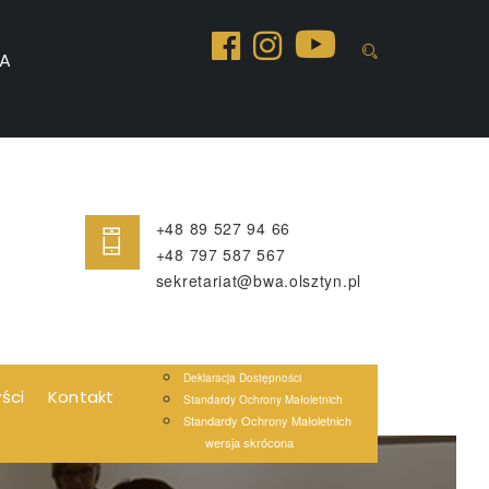
A
+48 89 527 94 66
+48 797 587 567
sekretariat@bwa.olsztyn.pl
Deklaracja Dostępności
yści
Kontakt
Standardy Ochrony Małoletnich
Standardy Ochrony Małoletnich
wersja skrócona