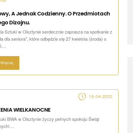
wna
owy, A Jednak Codzienny. O Przedmiotach
ego
Dizajnu.
a Sztuki w Olsztynie serdecznie zaprasza na spotkanie z
a dla seniora", które odbędzie się 27 kwietnia (środa) o
....
Więcej
16-04-2022
ZENIA WIELKANOCNE
tuki BWA w Olsztynie życzy pełnych spokoju Świąt
ych!....