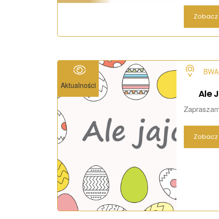
Zobacz 
BWA 
Aktualności
Ale
J
Zapraszamy
Zobacz 