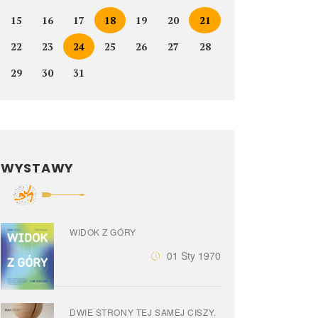
15
16
17
18
19
20
21
22
23
24
25
26
27
28
29
30
31
WYSTAWY
WIDOK Z GÓRY
01 Sty 1970
DWIE STRONY TEJ SAMEJ CISZY.