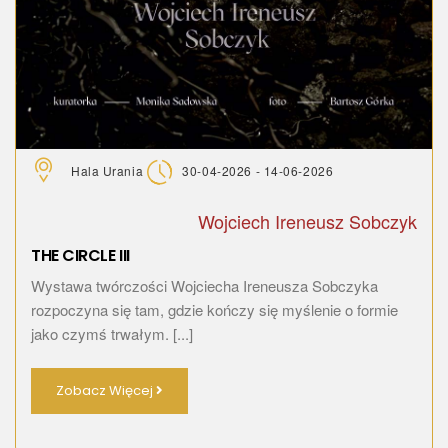
Hala Urania
30-04-2026 - 14-06-2026
Wojciech Ireneusz Sobczyk
THE CIRCLE III
Wystawa twórczości Wojciecha Ireneusza Sobczyka
rozpoczyna się tam, gdzie kończy się myślenie o formie
jako czymś trwałym. [...]
Zobacz Więcej