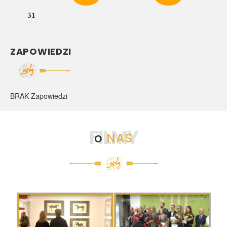
31
ZAPOWIEDZI
BRAK Zapowiedzi
FILMY
o
NAS