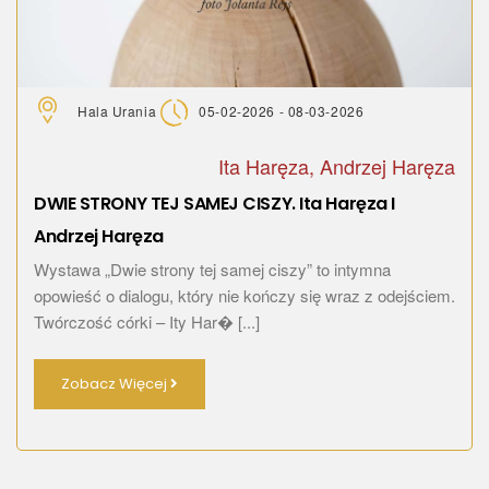
Hala Urania
05-02-2026 - 08-03-2026
Ita Haręza, Andrzej Haręza
DWIE STRONY TEJ SAMEJ CISZY. Ita Haręza I
Andrzej Haręza
Wystawa „Dwie strony tej samej ciszy” to intymna
opowieść o dialogu, który nie kończy się wraz z odejściem.
Twórczość córki – Ity Har� [...]
Zobacz Więcej