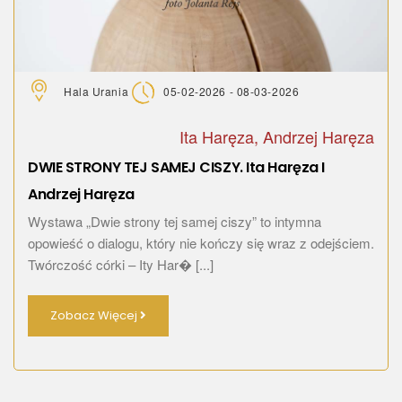
Hala Urania
05-02-2026 - 08-03-2026
Ita Haręza, Andrzej Haręza
DWIE STRONY TEJ SAMEJ CISZY. Ita Haręza I
Andrzej Haręza
Wystawa „Dwie strony tej samej ciszy” to intymna
opowieść o dialogu, który nie kończy się wraz z odejściem.
Twórczość córki – Ity Har� [...]
Zobacz Więcej