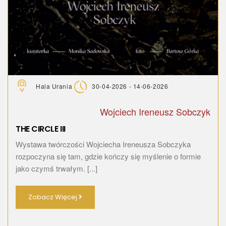
Hala Urania
30-04-2026 - 14-06-2026
Wojciech Ireneusz Sobczyk
THE CIRCLE III
Wystawa twórczości Wojciecha Ireneusza Sobczyka
rozpoczyna się tam, gdzie kończy się myślenie o formie
jako czymś trwałym. [...]
Zobacz Więcej