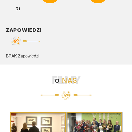
31
ZAPOWIEDZI
BRAK Zapowiedzi
FILMY
o
NAS